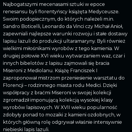
Najbogatszymi mecenasami sztuki w epoce
renesansu byli florentyńscy książęta Medyceusze.
Swoim podopiecznym, do których należeli m.in.
Sandro Boticelli, Leonardo da Vinci czy Michał Anioł,
zapewniali najlepsze warunki rozwoju i stałe dostawy
lapisu lazuli do produkcji ultaramaryny. Byli również
wielkimi miłośnikami wyrobów z tego kamienia. W
drugiej połowie XVI wieku wytwarzaniem waz, czar i
innych bibelotów z lapisu zajmowali się bracia
Miseroni z Mediolanu. Książę Franciszek I
zaproponował mistrzom przeniesienie warsztatu do
Florencji – rodzinnego miasta rodu Medici. Dzięki
współpracy z braćmi Miseroni w swojej kolekcji
zgromadził imponującą kolekcją wysokiej klasy
wyrobów lapisowych. W XVII wieku popularność
zdobyły ponad to mozaiki z kamieni ozdobnych, w
których główną rolę odgrywał właśnie intensywnie
niebieski lapis lazuli.