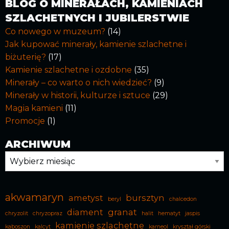
BLOG O MINERAŁACH, KAMIENIACH
SZLACHETNYCH I JUBILERSTWIE
Co nowego w muzeum?
(14)
Jak kupować minerały, kamienie szlachetne i
biżuterię?
(17)
Kamienie szlachetne i ozdobne
(35)
Minerały – co warto o nich wiedzieć?
(9)
Minerały w historii, kulturze i sztuce
(29)
Magia kamieni
(11)
Promocje
(1)
ARCHIWUM
Archiwum
akwamaryn
ametyst
bursztyn
beryl
chalcedon
diament
granat
chryzolit
chryzopraz
halit
hematyt
jaspis
kamienie szlachetne
kaboszon
kalcyt
karneol
kryształ górski