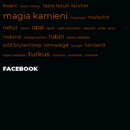
kwarc
lapis lazuli
larimar
kwarc różowy
magia kamieni
malachit
magnezyt
opal
nefryt
oliwin
opalit
opal szlachetny
perydot
pirop
piryt
rubin
rodonit
rodzaje szlifów
spinel niebieski
szlif brylantowy
szmaragd
tanzanit
szungit
turkus
topaz niebieski
turmalin
uwarowit
zultanite
FACEBOOK