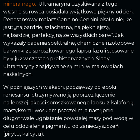
mineralnego.
Ultramaryna uzyskiwana z tego
właśnie surowca posiadała wyjątkowo piękny odcień.
Renesansowy malarz Cennino Cennini pisał o niej, że
jest: „najbardziej szlachetną, najpiękniejszą,
najbardziej perfekcyjną ze wszystkich barw”. Jak
wykazały badania spektralne, chemiczne i izotopowe,
barwniki ze sproszkowanego lapisu lazuli stosowane
były już w czasach prehistorycznych. Ślady
ultramaryny znajdywane są m.in. w malowidłach
naskalnych.
W późniejszych wiekach, począwszy od epoki
renesansu, otrzymywano ją poprzez łączenie
najlepszej jakości sproszkowanego lapisu z kalafonią,
mastyksem i woskiem pszczelim, a następnie
długotrwałe ugniatanie powstałej masy pod wodą w
celu oddzielenia pigmentu od zanieczyszczeń
(pirytu, kalcytu).