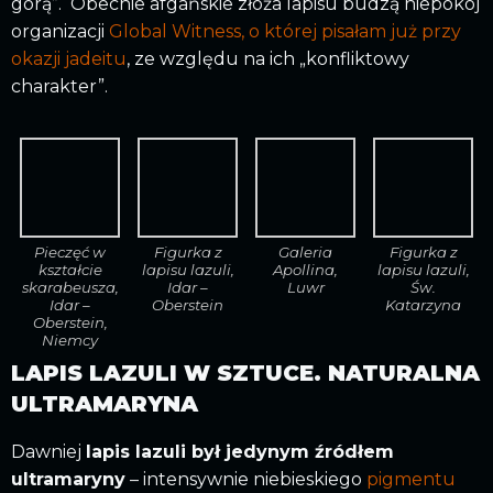
górą”. Obecnie afgańskie złoża lapisu budzą niepokój
organizacji
Global Witness, o której pisałam już przy
okazji jadeitu
, ze względu na ich „konfliktowy
charakter”.
Pieczęć w
Figurka z
Galeria
Figurka z
kształcie
lapisu lazuli,
Apollina,
lapisu lazuli,
skarabeusza,
Idar –
Luwr
Św.
Idar –
Oberstein
Katarzyna
Oberstein,
Niemcy
LAPIS LAZULI W SZTUCE. NATURALNA
ULTRAMARYNA
Dawniej
lapis lazuli był jedynym źródłem
ultramaryny
– intensywnie niebieskiego
pigmentu