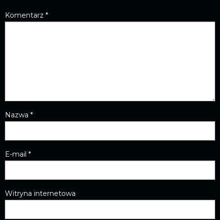
Komentarz
*
Nazwa
*
E-mail
*
Witryna internetowa