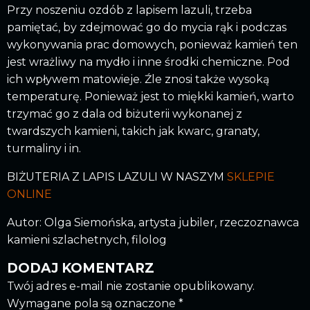
Przy noszeniu ozdób z lapisem lazuli, trzeba
pamiętać, by zdejmować go do mycia rąk i podczas
wykonywania prac domowych, ponieważ kamień ten
jest wrażliwy na mydło i inne środki chemiczne. Pod
ich wpływem matowieje. Źle znosi także wysoką
temperaturę. Ponieważ jest to miękki kamień, warto
trzymać go z dala od biżuterii wykonanej z
twardszych kamieni, takich jak kwarc, granaty,
turmaliny i in.
BIŻUTERIA Z LAPIS LAZULI W NASZYM
SKLEPIE
ONLINE
Autor: Olga Siemońska, artysta jubiler, rzeczoznawca
kamieni szlachetnych, filolog
DODAJ KOMENTARZ
Twój adres e-mail nie zostanie opublikowany.
Wymagane pola są oznaczone
*