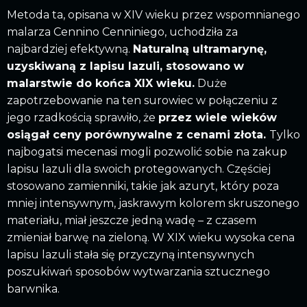
Metoda ta, opisana w XIV wieku przez wspomnianego
malarza Cennino Cenniniego, uchodziła za
najbardziej efektywną.
Naturalną ultramarynę,
uzyskiwaną z lapisu lazuli, stosowano w
malarstwie do końca XIX wieku.
Duże
zapotrzebowanie na ten surowiec w połączeniu z
jego rzadkością sprawiło, że
przez wiele wieków
osiągał ceny porównywalne z cenami złota.
Tylko
najbogatsi mecenasi mogli pozwolić sobie na zakup
lapisu lazuli dla swoich protegowanych. Częściej
stosowano zamienniki, takie jak azuryt, który poza
mniej intensywnym, jaskrawym kolorem skruszonego
materiału, miał jeszcze jedną wadę – z czasem
zmieniał barwę na zieloną. W XIX wieku wysoka cena
lapisu lazuli stała się przyczyną intensywnych
poszukiwań sposobów wytwarzania sztucznego
barwnika.