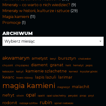
Minerały – co warto o nich wiedzieć?
(9)
Minerały w historii, kulturze i sztuce
(29)
Magia kamieni
(11)
Promocje
(1)
ARCHIWUM
Archiwum
akwamaryn
ametyst
bursztyn
beryl
chalcedon
diament
granat
chryzolit
chryzopraz
halit
hematyt
jaspis
kamienie szlachetne
kaboszon
kalcyt
karneol
kryształ górski
kwarc
lapis lazuli
larimar
kwarc różowy
magia kamieni
malachit
magnezyt
opal
nefryt
oliwin
opalit
opal szlachetny
perydot
pirop
piryt
rubin
rodonit
rodzaje szlifów
spinel niebieski