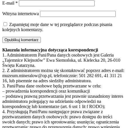
E-mail
*
Witryna internetowa
Zapamiętaj moje dane w tej przeglądarce podczas pisania
kolejnych komentarzy.
Klauzula informacyjna dotycząca korespondencji
1. Administratorem Pani/Pana danych osobowych jest Galeria
„Tajemnice Klejnotów” Ewa Siemońska, ul. Kielecka 20, 26-010
Święta Katarzyna.
2. Z administratorem można się skontaktować poprzez adres e-mail:
muzeum.mineralow@op.pl, telefonicznie: 501 282 691, 41 311 21
16, lub pisemnie na adres siedziby administratora.
3. Pani/Pana dane osobowe będą przetwarzane w celu:
– prowadzenia korespondencji oraz komunikacji
– podstawą prawną przetwarzania jest prawnie uzasadniony interes
administratora polegający na udzielaniu odpowiedzi na
korespondencję lub komentarze (art. 6 ust 1 lit f RODO);
4. Przysługują Pani/Panu następujące prawa związane z
przetwarzaniem danych osobowych: prawo dostępu do treści
swoich danych; prawo ich sprostowania; usunięcia; ograniczenia
przetwarzania; prawo do przenoszenia danych; prawo wniesienia