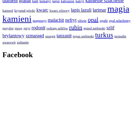
diament
granat
kamienie szlachetne
halit
hematyt
jaspis
kaboszon
kalcyt
magia
kwarc
lapis lazuli
larimar
karneol
kryształ górski
kwarc różowy
kamieni
opal
malachit
nefryt
magnezyt
oliwin
opalit
opal szlachetny
rubin
rodonit
szlif
perydot
pirop
piryt
rodzaje szlifów
spinel niebieski
turkus
brylantowy
szmaragd
tanzanit
szungit
topaz niebieski
turmalin
uwarowit
zultanite
Facebook