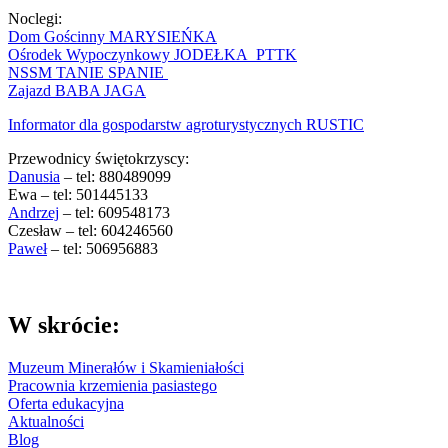
Noclegi:
Dom Gościnny MARYSIEŃKA
Ośrodek Wypoczynkowy JODEŁKA PTTK
NSSM TANIE SPANIE
Zajazd BABA JAGA
Informator dla gospodarstw agroturystycznych RUSTIC
Przewodnicy świętokrzyscy:
Danusia
– tel: 880489099
Ewa – tel: 501445133
Andrzej
– tel: 609548173
Czesław – tel: 604246560
Paweł
– tel: 506956883
W skrócie:
Muzeum Minerałów i Skamieniałości
Pracownia krzemienia pasiastego
Oferta edukacyjna
Aktualności
Blog