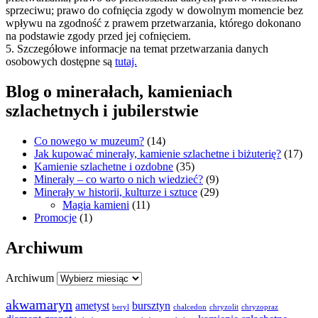
sprzeciwu; prawo do cofnięcia zgody w dowolnym momencie bez
wpływu na zgodność z prawem przetwarzania, którego dokonano
na podstawie zgody przed jej cofnięciem.
5. Szczegółowe informacje na temat przetwarzania danych
osobowych dostępne są
tutaj.
Blog o minerałach, kamieniach
szlachetnych i jubilerstwie
Co nowego w muzeum?
(14)
Jak kupować minerały, kamienie szlachetne i biżuterię?
(17)
Kamienie szlachetne i ozdobne
(35)
Minerały – co warto o nich wiedzieć?
(9)
Minerały w historii, kulturze i sztuce
(29)
Magia kamieni
(11)
Promocje
(1)
Archiwum
Archiwum
akwamaryn
ametyst
bursztyn
beryl
chalcedon
chryzolit
chryzopraz