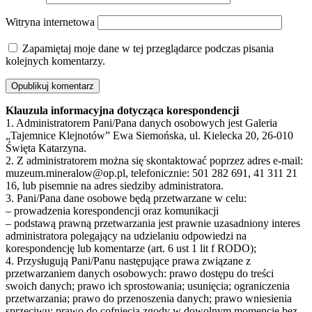
Witryna internetowa
Zapamiętaj moje dane w tej przeglądarce podczas pisania
kolejnych komentarzy.
Klauzula informacyjna dotycząca korespondencji
1. Administratorem Pani/Pana danych osobowych jest Galeria
„Tajemnice Klejnotów” Ewa Siemońska, ul. Kielecka 20, 26-010
Święta Katarzyna.
2. Z administratorem można się skontaktować poprzez adres e-mail:
muzeum.mineralow@op.pl, telefonicznie: 501 282 691, 41 311 21
16, lub pisemnie na adres siedziby administratora.
3. Pani/Pana dane osobowe będą przetwarzane w celu:
– prowadzenia korespondencji oraz komunikacji
– podstawą prawną przetwarzania jest prawnie uzasadniony interes
administratora polegający na udzielaniu odpowiedzi na
korespondencję lub komentarze (art. 6 ust 1 lit f RODO);
4. Przysługują Pani/Panu następujące prawa związane z
przetwarzaniem danych osobowych: prawo dostępu do treści
swoich danych; prawo ich sprostowania; usunięcia; ograniczenia
przetwarzania; prawo do przenoszenia danych; prawo wniesienia
sprzeciwu; prawo do cofnięcia zgody w dowolnym momencie bez