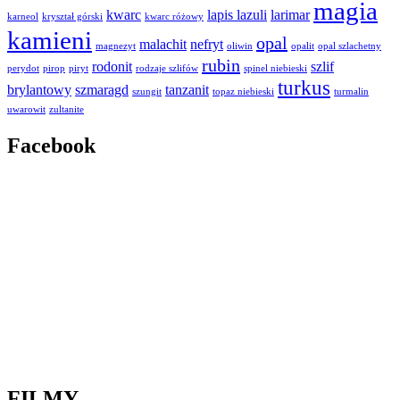
magia
kwarc
lapis lazuli
larimar
karneol
kryształ górski
kwarc różowy
kamieni
opal
malachit
nefryt
magnezyt
oliwin
opalit
opal szlachetny
rubin
rodonit
szlif
perydot
pirop
piryt
rodzaje szlifów
spinel niebieski
turkus
brylantowy
szmaragd
tanzanit
szungit
topaz niebieski
turmalin
uwarowit
zultanite
Facebook
FILMY