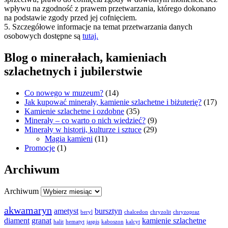
wpływu na zgodność z prawem przetwarzania, którego dokonano
na podstawie zgody przed jej cofnięciem.
5. Szczegółowe informacje na temat przetwarzania danych
osobowych dostępne są
tutaj.
Blog o minerałach, kamieniach
szlachetnych i jubilerstwie
Co nowego w muzeum?
(14)
Jak kupować minerały, kamienie szlachetne i biżuterię?
(17)
Kamienie szlachetne i ozdobne
(35)
Minerały – co warto o nich wiedzieć?
(9)
Minerały w historii, kulturze i sztuce
(29)
Magia kamieni
(11)
Promocje
(1)
Archiwum
Archiwum
akwamaryn
ametyst
bursztyn
beryl
chalcedon
chryzolit
chryzopraz
diament
granat
kamienie szlachetne
halit
hematyt
jaspis
kaboszon
kalcyt