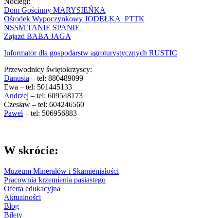
Noclegi:
Dom Gościnny MARYSIEŃKA
Ośrodek Wypoczynkowy JODEŁKA PTTK
NSSM TANIE SPANIE
Zajazd BABA JAGA
Informator dla gospodarstw agroturystycznych RUSTIC
Przewodnicy świętokrzyscy:
Danusia
– tel: 880489099
Ewa – tel: 501445133
Andrzej
– tel: 609548173
Czesław – tel: 604246560
Paweł
– tel: 506956883
W skrócie:
Muzeum Minerałów i Skamieniałości
Pracownia krzemienia pasiastego
Oferta edukacyjna
Aktualności
Blog
Bilety