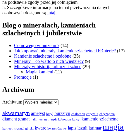
na podstawie zgody przed jej cofnięciem.
5. Szczegółowe informacje na temat przetwarzania danych
osobowych dostępne są
tutaj.
Blog o minerałach, kamieniach
szlachetnych i jubilerstwie
Co nowego w muzeum?
(14)
Jak kupować minerały, kamienie szlachetne i biżuterię?
(17)
Kamienie szlachetne i ozdobne
(35)
Minerały – co warto o nich wiedzieć?
(9)
Minerały w historii, kulturze i sztuce
(29)
Magia kamieni
(11)
Promocje
(1)
Archiwum
Archiwum
akwamaryn
ametyst
bursztyn
beryl
chalcedon
chryzolit
chryzopraz
diament
granat
kamienie szlachetne
halit
hematyt
jaspis
kaboszon
kalcyt
magia
kwarc
lapis lazuli
larimar
karneol
kryształ górski
kwarc różowy