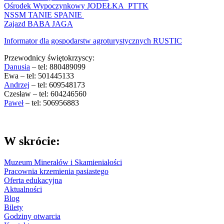
Ośrodek Wypoczynkowy JODEŁKA PTTK
NSSM TANIE SPANIE
Zajazd BABA JAGA
Informator dla gospodarstw agroturystycznych RUSTIC
Przewodnicy świętokrzyscy:
Danusia
– tel: 880489099
Ewa – tel: 501445133
Andrzej
– tel: 609548173
Czesław – tel: 604246560
Paweł
– tel: 506956883
W skrócie:
Muzeum Minerałów i Skamieniałości
Pracownia krzemienia pasiastego
Oferta edukacyjna
Aktualności
Blog
Bilety
Godziny otwarcia