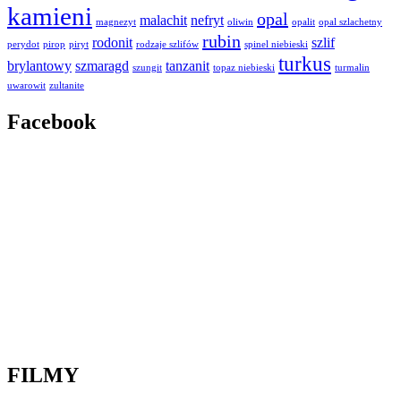
kamieni
opal
malachit
nefryt
magnezyt
oliwin
opalit
opal szlachetny
rubin
rodonit
szlif
perydot
pirop
piryt
rodzaje szlifów
spinel niebieski
turkus
brylantowy
szmaragd
tanzanit
szungit
topaz niebieski
turmalin
uwarowit
zultanite
Facebook
FILMY