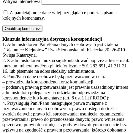
Witryna internetowa
Zapamiętaj moje dane w tej przeglądarce podczas pisania
kolejnych komentarzy.
Klauzula informacyjna dotycząca korespondencji
1. Administratorem Pani/Pana danych osobowych jest Galeria
„Tajemnice Klejnotów” Ewa Siemońska, ul. Kielecka 20, 26-010
Święta Katarzyna.
2. Z administratorem można się skontaktować poprzez adres e-mail:
muzeum.mineralow@op.pl, telefonicznie: 501 282 691, 41 311 21
16, lub pisemnie na adres siedziby administratora.
3. Pani/Pana dane osobowe będą przetwarzane w celu:
– prowadzenia korespondencji oraz komunikacji
– podstawą prawną przetwarzania jest prawnie uzasadniony interes
administratora polegający na udzielaniu odpowiedzi na
korespondencję lub komentarze (art. 6 ust 1 lit f RODO);
4. Przysługują Pani/Panu następujące prawa związane z
przetwarzaniem danych osobowych: prawo dostępu do treści
swoich danych; prawo ich sprostowania; usunięcia; ograniczenia
przetwarzania; prawo do przenoszenia danych; prawo wniesienia
sprzeciwu; prawo do cofnięcia zgody w dowolnym momencie bez
wpływu na zgodność z prawem przetwarzania, którego dokonano