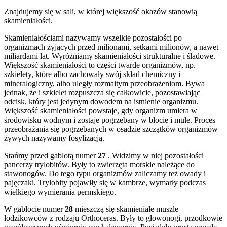
Znajdujemy się w sali, w której większość okazów stanowią
skamieniałości.
Skamieniałościami nazywamy wszelkie pozostałości po
organizmach żyjących przed milionami, setkami milionów, a nawet
miliardami lat. Wyróżniamy skamieniałości strukturalne i śladowe.
Większość skamieniałości to części twarde organizmów, np.
szkielety, które albo zachowały swój skład chemiczny i
mineralogiczny, albo uległy rozmaitym przeobrażeniom. Bywa
jednak, że i szkielet rozpuszcza się całkowicie, pozostawiając
odcisk, który jest jedynym dowodem na istnienie organizmu.
Większość skamieniałości powstaje, gdy organizm umiera w
środowisku wodnym i zostaje pogrzebany w błocie i mule. Proces
przeobrażania się pogrzebanych w osadzie szczątków organizmów
żywych nazywamy fosylizacją.
Stańmy przed gablotą numer
27
. Widzimy w niej pozostałości
pancerzy trylobitów. Były to zwierzęta morskie należące do
stawonogów. Do tego typu organizmów zaliczamy też owady i
pajęczaki. Trylobity pojawiły się w kambrze, wymarły podczas
wielkiego wymierania permskiego.
W gablocie numer
28
mieszczą się skamieniałe muszle
łodzikowców z rodzaju Orthoceras. Były to głowonogi, przodkowie