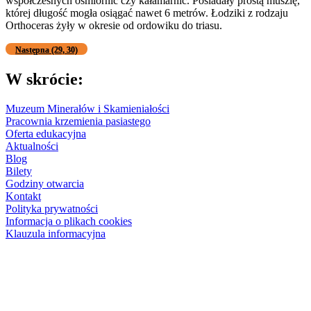
współczesnych ośmiornic czy kałamarnic. Posiadały prostą muszlę,
której długość mogła osiągać nawet 6 metrów. Łodziki z rodzaju
Orthoceras żyły w okresie od ordowiku do triasu.
Następna (29, 30)
W skrócie:
Muzeum Minerałów i Skamieniałości
Pracownia krzemienia pasiastego
Oferta edukacyjna
Aktualności
Blog
Bilety
Godziny otwarcia
Kontakt
Polityka prywatności
Informacja o plikach cookies
Klauzula informacyjna