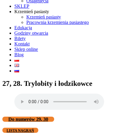
Osiągnięcia
SKLEP
Krzemień pasiasty
Krzemień pasiasty
Pracownia krzemienia pasiastego
Edukacja
Godziny otwarcia
Bilety
Kontakt
Sklep online
Blog
27, 28. Trylobity i łodzikowce
Do numerów 29, 30
LISTA NAGRAŃ