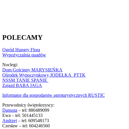
POLECAMY
Ogród Hungry Flora
Wypożyczalnia quadów
Noclegi:
Dom Gościnny MARYSIEŃKA
Ośrodek Wypoczynkowy JODEŁKA PTTK
NSSM TANIE SPANIE
Zajazd BABA JAGA
Informator dla gospodarstw agroturystycznych RUSTIC
Przewodnicy świętokrzyscy:
Danusia
– tel: 880489099
Ewa – tel: 501445133
Andrzej
– tel: 609548173
Czesław – tel: 604246560