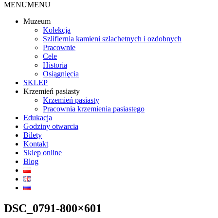
MENU
MENU
Muzeum
Kolekcja
Szlifiernia kamieni szlachetnych i ozdobnych
Pracownie
Cele
Historia
Osiągnięcia
SKLEP
Krzemień pasiasty
Krzemień pasiasty
Pracownia krzemienia pasiastego
Edukacja
Godziny otwarcia
Bilety
Kontakt
Sklep online
Blog
DSC_0791-800×601