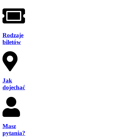
Rodzaje
biletów
Jak
dojechać
Masz
pytania?