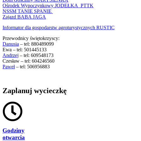
Ośrodek Wypoczynkowy JODEŁKA PTTK
NSSM TANIE SPANIE
Zajazd BABA JAGA
Informator dla gospodarstw agroturystycznych RUSTIC
Przewodnicy świętokrzyscy:
Danusia
– tel: 880489099
Ewa – tel: 501445133
Andrzej
– tel: 609548173
Czesław – tel: 604246560
Paweł
– tel: 506956883
Zaplanuj wycieczkę
Godziny
otwarcia