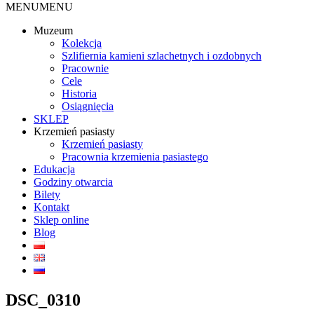
MENU
MENU
Muzeum
Kolekcja
Szlifiernia kamieni szlachetnych i ozdobnych
Pracownie
Cele
Historia
Osiągnięcia
SKLEP
Krzemień pasiasty
Krzemień pasiasty
Pracownia krzemienia pasiastego
Edukacja
Godziny otwarcia
Bilety
Kontakt
Sklep online
Blog
DSC_0310