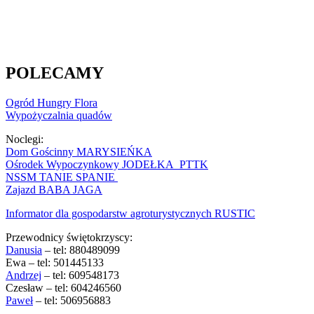
POLECAMY
Ogród Hungry Flora
Wypożyczalnia quadów
Noclegi:
Dom Gościnny MARYSIEŃKA
Ośrodek Wypoczynkowy JODEŁKA PTTK
NSSM TANIE SPANIE
Zajazd BABA JAGA
Informator dla gospodarstw agroturystycznych RUSTIC
Przewodnicy świętokrzyscy:
Danusia
– tel: 880489099
Ewa – tel: 501445133
Andrzej
– tel: 609548173
Czesław – tel: 604246560
Paweł
– tel: 506956883