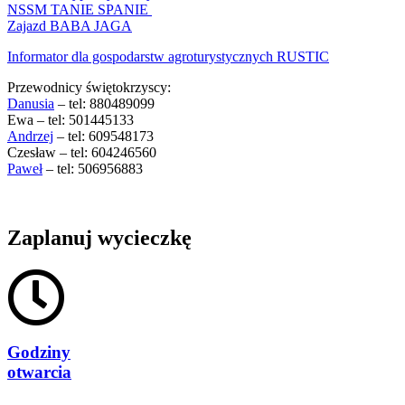
NSSM TANIE SPANIE
Zajazd BABA JAGA
Informator dla gospodarstw agroturystycznych RUSTIC
Przewodnicy świętokrzyscy:
Danusia
– tel: 880489099
Ewa – tel: 501445133
Andrzej
– tel: 609548173
Czesław – tel: 604246560
Paweł
– tel: 506956883
Zaplanuj wycieczkę
Godziny
otwarcia