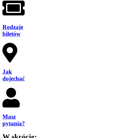
Rodzaje
biletów
Jak
dojechać
Masz
pytania?
W skrócie: