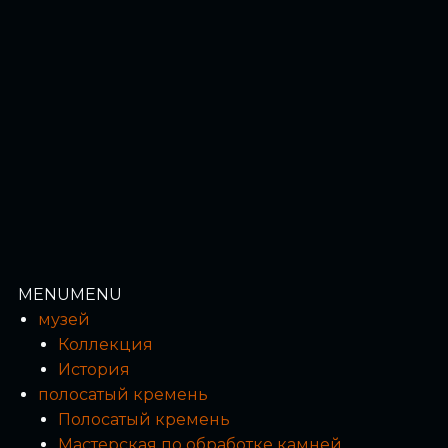
MENU
MENU
музей
Коллекция
История
полосатый кремень
Полосатый кремень
Мастерская по обработке камней