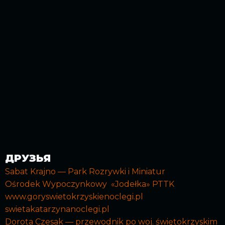
ДРУЗЬЯ
Sabat Krajno — Park Rozrywki i Miniatur
Ośrodek Wypoczynkowy «Jodełka» PTTK
www.goryswietokrzyskienoclegi.pl
swietakatarzynanoclegi.pl
Dorota Czesak — przewodnik po woj.
świętokrzyskim