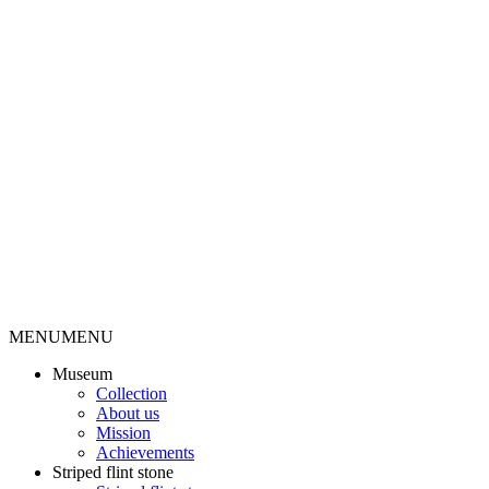
MENU
MENU
Museum
Collection
About us
Mission
Achievements
Striped flint stone