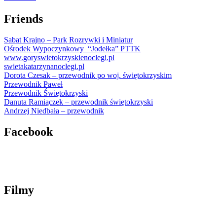
Friends
Sabat Krajno – Park Rozrywki i Miniatur
Ośrodek Wypoczynkowy “Jodełka” PTTK
www.goryswietokrzyskienoclegi.pl
swietakatarzynanoclegi.pl
Dorota Czesak – przewodnik po woj.
świętokrzyskim
Przewodnik Paweł
Przewodnik Świętokrzyski
Danuta Ramiączek – przewodnik świętokrzyski
Andrzej Niedbała – przewodnik
Facebook
Filmy