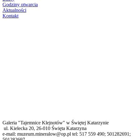
Godziny otwarcia
Aktualności
Kontakt
Galeria "Tajemnice Klejnotów" w Świętej Katarzynie
ul. Kielecka 20, 26-010 Święta Katarzyna
e-mail: muzeum.mineralow@op.pl tel: 517 559 490; 501282691;
501282697