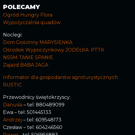
POLECAMY
Ogród Hungry Flora
Wypożyczalnia quadów
Noclegi:
Dom Gościnny MARYSIEŃKA
Ośrodek Wypoczynkowy JODEŁKA PTTK
NSSM TANIE SPANIE
Zajazd BABA JAGA
Informator dla gospodarstw agroturystycznych
RUSTIC
Przewodnicy świętokrzyscy:
Danusia
– tel: 880489099
Ewa – tel: 501445133
Andrzej
– tel: 609548173
Czesław – tel: 604246560
Paweł
– tel: 506956883