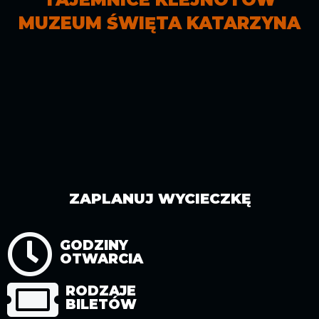
MUZEUM ŚWIĘTA KATARZYNA
MUZEUM
MINERAŁÓW
PRACOWNIA
I
KRZEMIENIA
SKAMIENIAŁOŚCI
OFERTA
PASIASTEGO
EDUKACYJNA
ZAPLANUJ WYCIECZKĘ
GODZINY
OTWARCIA
RODZAJE
BILETÓW