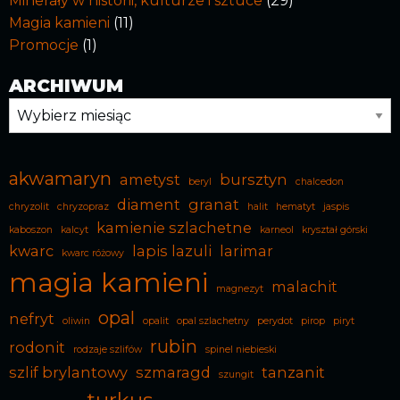
Minerały w historii, kulturze i sztuce
(29)
Magia kamieni
(11)
Promocje
(1)
ARCHIWUM
Archiwum
akwamaryn
ametyst
bursztyn
beryl
chalcedon
diament
granat
chryzolit
chryzopraz
halit
hematyt
jaspis
kamienie szlachetne
kaboszon
kalcyt
karneol
kryształ górski
kwarc
lapis lazuli
larimar
kwarc różowy
magia kamieni
malachit
magnezyt
opal
nefryt
oliwin
opalit
opal szlachetny
perydot
pirop
piryt
rubin
rodonit
rodzaje szlifów
spinel niebieski
szlif brylantowy
szmaragd
tanzanit
szungit
turkus