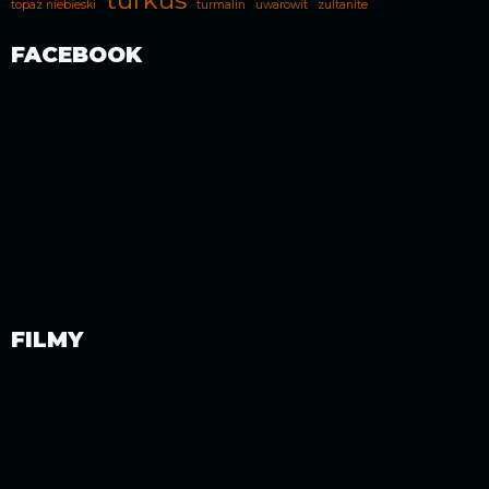
topaz niebieski
turmalin
uwarowit
zultanite
FACEBOOK
FILMY