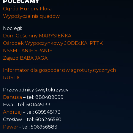
POLECAMY
Ogród Hungry Flora
Wypożyczalnia quadów
Noclegi:
Dom Gościnny MARYSIEŃKA
Ośrodek Wypoczynkowy JODEŁKA PTTK
NSSM TANIE SPANIE
Zajazd BABA JAGA
Informator dla gospodarstw agroturystycznych
RUSTIC
Przewodnicy świętokrzyscy:
Danusia
– tel: 880489099
Ewa – tel: 501445133
Andrzej
– tel: 609548173
Czesław – tel: 604246560
Paweł
– tel: 506956883