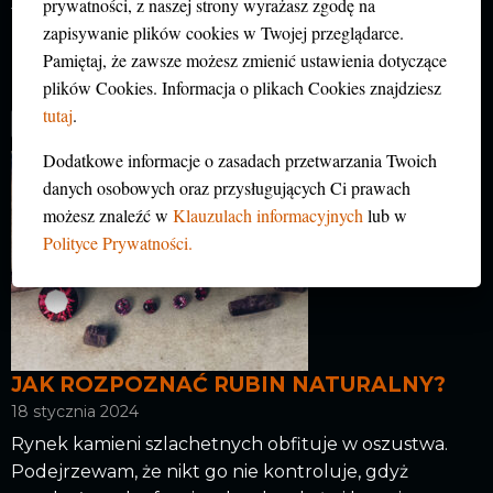
prywatności, z naszej strony wyrażasz zgodę na
tańsze, bardziej pospolite, często nieprzezroczyste
zapisywanie plików cookies w Twojej przeglądarce.
(różne odmiany kwarcu, lapis lazuli, turkus, malachit)
Pamiętaj, że zawsze możesz zmienić ustawienia dotyczące
nazywamy „kamieniami ozdobnymi”.
plików Cookies. Informacja o plikach Cookies znajdziesz
tutaj
.
1
2
3
4
NASTĘPNA
Dodatkowe informacje o zasadach przetwarzania Twoich
danych osobowych oraz przysługujących Ci prawach
możesz znaleźć w
Klauzulach informacyjnych
lub w
Polityce Prywatności.
JAK ROZPOZNAĆ RUBIN NATURALNY?
18 stycznia 2024
Rynek kamieni szlachetnych obfituje w oszustwa.
Podejrzewam, że nikt go nie kontroluje, gdyż