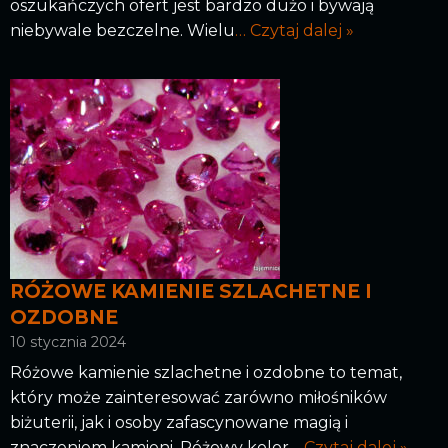
oszukańczych ofert jest bardzo dużo i bywają
niebywale bezczelne. Wielu
… Czytaj dalej »
RÓŻOWE KAMIENIE SZLACHETNE I
OZDOBNE
10 stycznia 2024
Różowe kamienie szlachetne i ozdobne to temat,
który może zainteresować zarówno miłośników
biżuterii, jak i osoby zafascynowane magią i
znaczeniem kamieni. Różowy kolor
… Czytaj dalej »