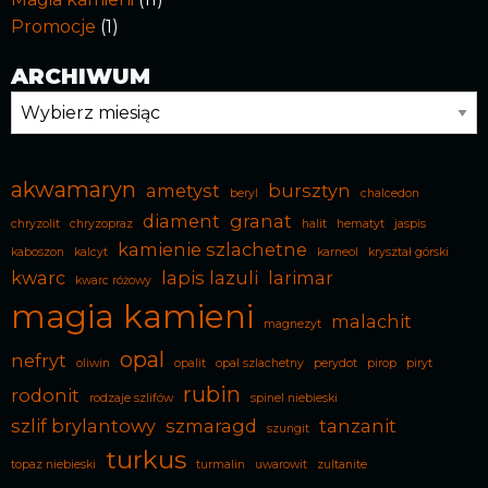
Promocje
(1)
ARCHIWUM
Archiwum
akwamaryn
ametyst
bursztyn
beryl
chalcedon
diament
granat
chryzolit
chryzopraz
halit
hematyt
jaspis
kamienie szlachetne
kaboszon
kalcyt
karneol
kryształ górski
kwarc
lapis lazuli
larimar
kwarc różowy
magia kamieni
malachit
magnezyt
opal
nefryt
oliwin
opalit
opal szlachetny
perydot
pirop
piryt
rubin
rodonit
rodzaje szlifów
spinel niebieski
szlif brylantowy
szmaragd
tanzanit
szungit
turkus
topaz niebieski
turmalin
uwarowit
zultanite