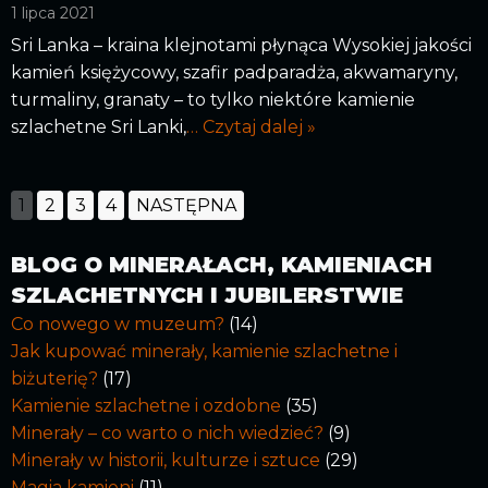
1 lipca 2021
Sri Lanka – kraina klejnotami płynąca Wysokiej jakości
kamień księżycowy, szafir padparadża, akwamaryny,
turmaliny, granaty – to tylko niektóre kamienie
szlachetne Sri Lanki,
… Czytaj dalej »
1
2
3
4
NASTĘPNA
BLOG O MINERAŁACH, KAMIENIACH
SZLACHETNYCH I JUBILERSTWIE
Co nowego w muzeum?
(14)
Jak kupować minerały, kamienie szlachetne i
biżuterię?
(17)
Kamienie szlachetne i ozdobne
(35)
Minerały – co warto o nich wiedzieć?
(9)
Minerały w historii, kulturze i sztuce
(29)
Magia kamieni
(11)