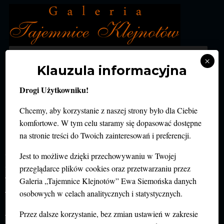
MENU
×
Klauzula informacyjna
KAMIENIE SZLACHETNE I
Drogi Użytkowniku!
OZDOBNE
Chcemy, aby korzystanie z naszej strony było dla Ciebie
komfortowe. W tym celu staramy się dopasować dostępne
na stronie treści do Twoich zainteresowań i preferencji.
Terminem „kamienie szlachetne” określa się w
gemmologii rzadkie minerały i niektóre substancje
Jest to możliwe dzięki przechowywaniu w Twojej
organiczne (bursztyn, perła), które posiadają
przeglądarce plików cookies oraz przetwarzaniu przez
właściwości pożądane z punktu widzenia jubilerstwa
Galeria „Tajemnice Klejnotów” Ewa Siemońska danych
– piękną barwę, wysoką twardość i czystość. Są to, na
osobowych w celach analitycznych i statystycznych.
przykład, diamenty, szmaragdy, rubiny, szafiry,
Przez dalsze korzystanie, bez zmian ustawień w zakresie
turmaliny, topazy, granaty, spinele itd. Materiały