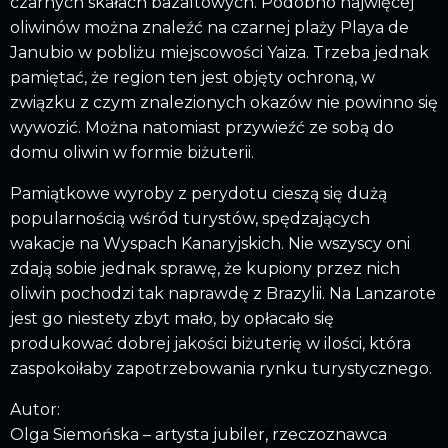
czarnych skałach bazaltowych. Podobno najwięcej
oliwinów można znaleźć na czarnej plaży Playa de
Janubio w pobliżu miejscowości Yaiza. Trzeba jednak
pamiętać, że region ten jest objęty ochroną, w
związku z czym znalezionych okazów nie powinno się
wywozić. Można natomiast przywieźć ze sobą do
domu oliwin w formie biżuterii.
Pamiątkowe wyroby z perydotu cieszą się dużą
popularnością wśród turystów, spędzających
wakacje na Wyspach Kanaryjskich. Nie wszyscy oni
zdają sobie jednak sprawę, że kupiony przez nich
oliwin pochodzi tak naprawdę z Brazylii. Na Lanzarote
jest go niestety zbyt mało, by opłacało się
produkować dobrej jakości biżuterię w ilości, która
zaspokoiłaby zapotrzebowania rynku turystycznego.
Autor:
Olga Siemońska – artysta jubiler, rzeczoznawca