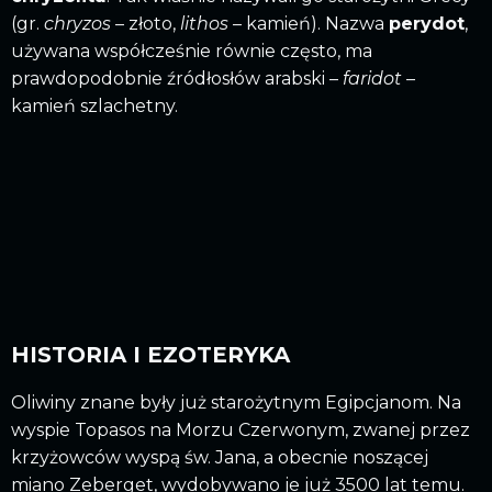
(gr.
chryzos
– złoto,
lithos
– kamień). Nazwa
perydot
,
używana współcześnie równie często, ma
prawdopodobnie źródłosłów arabski –
faridot
–
kamień szlachetny.
HISTORIA I EZOTERYKA
Oliwiny znane były już starożytnym Egipcjanom. Na
wyspie Topasos na Morzu Czerwonym, zwanej przez
krzyżowców wyspą św. Jana, a obecnie noszącej
miano Zeberget, wydobywano je już 3500 lat temu.