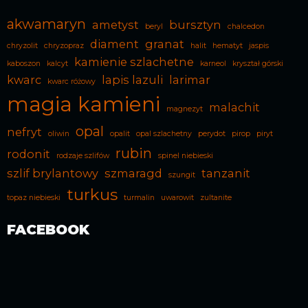
akwamaryn
ametyst
bursztyn
beryl
chalcedon
diament
granat
chryzolit
chryzopraz
halit
hematyt
jaspis
kamienie szlachetne
kaboszon
kalcyt
karneol
kryształ górski
kwarc
lapis lazuli
larimar
kwarc różowy
magia kamieni
malachit
magnezyt
opal
nefryt
oliwin
opalit
opal szlachetny
perydot
pirop
piryt
rubin
rodonit
rodzaje szlifów
spinel niebieski
szlif brylantowy
szmaragd
tanzanit
szungit
turkus
topaz niebieski
turmalin
uwarowit
zultanite
FACEBOOK