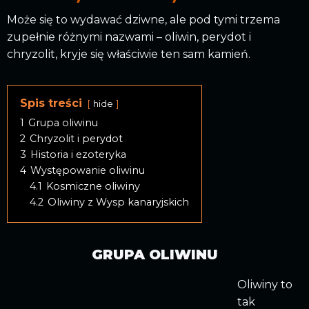
Może się to wydawać dziwne, ale pod tymi trzema
zupełnie różnymi nazwami – oliwin, perydot i
chryzolit, kryje się właściwie ten sam kamień.
Spis treści
hide
1
Grupa oliwinu
2
Chryzolit i perydot
3
Historia i ezoteryka
4
Występowanie oliwinu
4.1
Kosmiczne oliwiny
4.2
Oliwiny z Wysp kanaryjskich
GRUPA OLIWINU
Oliwiny to
tak