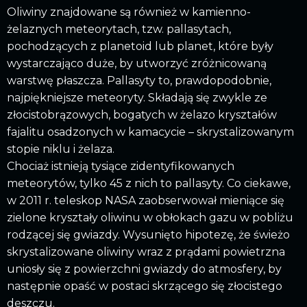
Oliwiny znajdowane są również w kamienno-
żelaznych meteorytach, tzw. pallasytach,
pochodzących z planetoid lub planet, które były
wystarczająco duże, by utworzyć zróżnicowaną
warstwę płaszcza. Pallasyty to, prawdopodobnie,
najpiękniejsze meteoryty. Składają się zwykle ze
złocistobrązowych, bogatych w żelazo kryształów
fajalitu osadzonych w kamacycie – skrystalizowanym
stopie niklu i żelaza.
Chociaż istnieją tysiące zidentyfikowanych
meteorytów, tylko 45 z nich to pallasyty. Co ciekawe,
w 2011 r. teleskop NASA zaobserwował mieniące się
zielone kryształy oliwinu w obłokach gazu w pobliżu
rodzącej się gwiazdy. Wysunięto hipotezę, że świeżo
skrystalizowane oliwiny wraz z prądami powietrzna
uniosły się z powierzchni gwiazdy do atmosfery, by
następnie opaść w postaci skrzącego się złocistego
deszczu.