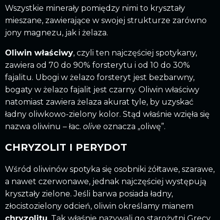
Wszystkie minerały pomiędzy nimi to kryształy
mieszane, zawierające w swojej strukturze zarówno
jony magnezu, jak i żelaza.
Oliwin właściwy
, czyli ten najczęściej spotykany,
zawiera od 70 do 90% forsterytu i od 10 do 30%
fajalitu. Ubogi w żelazo forsteryt jest bezbarwny,
bogaty w żelazo fajalit jest czarny. Oliwin właściwy
natomiast zawiera żelaza akurat tyle, by uzyskać
ładny oliwkowo-zielony kolor. Stąd właśnie wzięła się
nazwa oliwinu – łac.
olive
oznacza „oliwę”.
CHRYZOLIT I PERYDOT
Wśród oliwinów spotyka się osobniki żółtawe, szarawe,
a nawet czerwonawe, jednak najczęściej występują
kryształy zielone. Jeśli barwa posiada ładny,
złocistozielony odcień, oliwin określamy mianem
chryzolitu
. Tak właśnie nazywali go starożytni Grecy