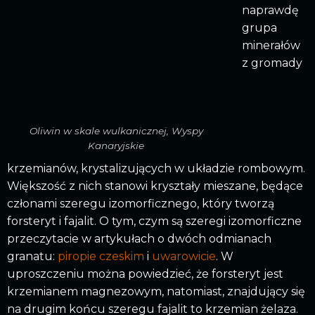
naprawdę
grupa
minerałów
z gromady
Oliwin w skale wulkanicznej, Wyspy
Kanaryjskie
krzemianów, krystalizujących w układzie rombowym.
Większość z nich stanowi kryształy mieszane, będące
członami szeregu izomorficznego, który tworzą
forsteryt i fajalit. O tym, czym są szeregi izomorficzne
przeczytacie w artykułach o dwóch odmianach
granatu:
piropie czeskim
i
uwarowicie
. W
uproszczeniu można powiedzieć, że forsteryt jest
krzemianem magnezowym, natomiast, znajdujący się
na drugim końcu szeregu fajalit to krzemian żelaza.