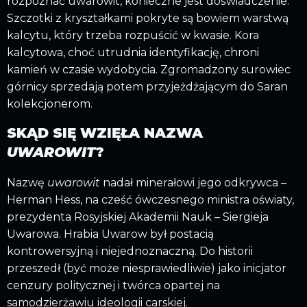
rozpoznać uwarowit, konieczne jest doświadczenie.
Szczotki z kryształkami pokryte są bowiem warstwą
kalcytu, który trzeba rozpuścić w kwasie. Kora
kalcytowa, choć utrudnia identyfikację, chroni
kamień w czasie wydobycia. Zgromadzony surowiec
górnicy sprzedają potem przyjeżdżającym do Saran
kolekcjonerom.
SKĄD SIĘ WZIĘŁA NAZWA
UWAROWIT
?
Nazwę
uwarowit
nadał minerałowi jego odkrywca –
Herman Hess, na cześć ówczesnego ministra oświaty,
prezydenta Rosyjskiej Akademii Nauk – Siergieja
Uwarowa. Hrabia Uwarow był postacią
kontrowersyjną i niejednoznaczną. Do historii
przeszedł (być może niesprawiedliwie) jako inicjator
cenzury politycznej i twórca opartej na
samodzierżawiu ideologii carskiej.