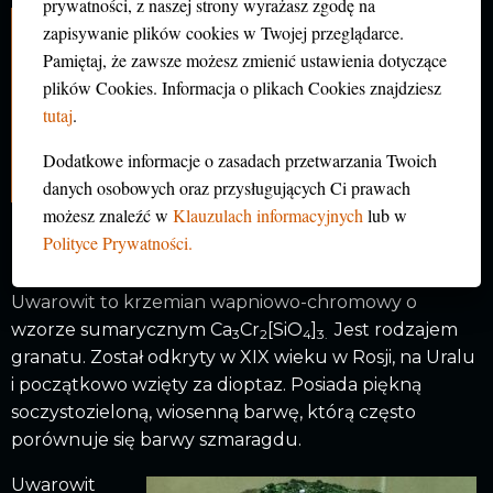
prywatności, z naszej strony wyrażasz zgodę na
zapisywanie plików cookies w Twojej przeglądarce.
Spis treści
hide
Pamiętaj, że zawsze możesz zmienić ustawienia dotyczące
1
Co to jest uwarowit?
plików Cookies. Informacja o plikach Cookies znajdziesz
2
Ogólne właściwości grupy granatu
tutaj
.
3
Uwarowit. Właściwości i miejsce występowania
4
Skąd się wzięła nazwa uwarowit?
Dodatkowe informacje o zasadach przetwarzania Twoich
5
Wyróżnij się nosząc biżuterię z uwarowitu
danych osobowych oraz przysługujących Ci prawach
możesz znaleźć w
Klauzulach informacyjnych
lub w
Polityce Prywatności.
CO TO JEST UWAROWIT?
Uwarowit to krzemian wapniowo-chromowy o
wzorze sumarycznym Ca
Cr
[SiO
]
Jest rodzajem
3
2
4
3.
granatu. Został odkryty w XIX wieku w Rosji, na Uralu
i początkowo wzięty za dioptaz. Posiada piękną
soczystozieloną, wiosenną barwę, którą często
porównuje się barwy szmaragdu.
Uwarowit