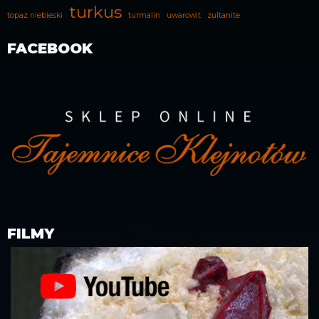
turkus
topaz niebieski
turmalin
uwarowit
zultanite
FACEBOOK
FILMY