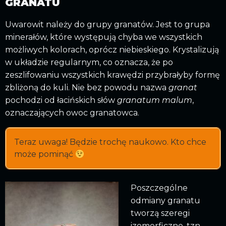
GRANATU
Uwarowit należy do grupy granatów. Jest to grupa
minerałów, które występują chyba we wszystkich
możliwych kolorach, oprócz niebieskiego. Krystalizują
w układzie regularnym, co oznacza, że po
zeszlifowaniu wszystkich krawędzi przybrałyby formę
zbliżoną do kuli. Nie bez powodu nazwa
granat
pochodzi od łacińskich słów
granatum malum
,
oznaczających owoc granatowca.
Teraz uwaga! Będzie trochę naukowo. Kto chce
może pominąć
Poszczególne
odmiany granatu
tworzą szeregi
izomorficzne, tzn.