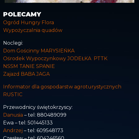
POLECAMY
Ogród Hungry Flora
Wypożyczalnia quadów
Noclegi:
Dom Gościnny MARYSIEŃKA
Ośrodek Wypoczynkowy JODEŁKA PTTK
NSSM TANIE SPANIE
Zajazd BABA JAGA
Informator dla gospodarstw agroturystycznych
RUSTIC
Przewodnicy świętokrzyscy:
Danusia
– tel: 880489099
Ewa – tel: 501445133
Andrzej
– tel: 609548173
Czesław – tel: 604246560