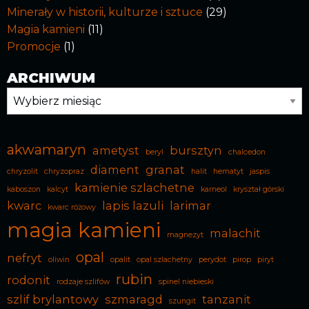
Minerały w historii, kulturze i sztuce
(29)
Magia kamieni
(11)
Promocje
(1)
ARCHIWUM
Archiwum
akwamaryn
ametyst
bursztyn
beryl
chalcedon
diament
granat
chryzolit
chryzopraz
halit
hematyt
jaspis
kamienie szlachetne
kaboszon
kalcyt
karneol
kryształ górski
kwarc
lapis lazuli
larimar
kwarc różowy
magia kamieni
malachit
magnezyt
opal
nefryt
oliwin
opalit
opal szlachetny
perydot
pirop
piryt
rubin
rodonit
rodzaje szlifów
spinel niebieski
szlif brylantowy
szmaragd
tanzanit
szungit