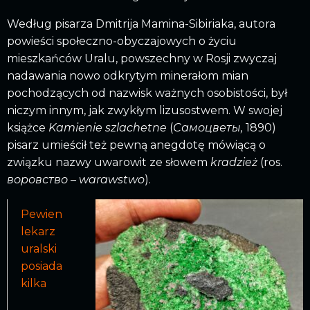
Według pisarza Dmitrija Mamina-Sibiriaka, autora
powieści społeczno-obyczajowych o życiu
mieszkańców Uralu, powszechny w Rosji zwyczaj
nadawania nowo odkrytym minerałom mian
pochodzących od nazwisk ważnych osobistości, był
niczym innym, jak zwykłym lizusostwem. W swojej
książce
Kamienie szlachetne
(
Самоцветы,
1890)
pisarz umieścił też pewną anegdotę mówiącą o
związku nazwy uwarowit ze słowem
kradzież
(ros.
воровство – warawstwo
).
Pewien
lekarz
uralski
posiada
kilka