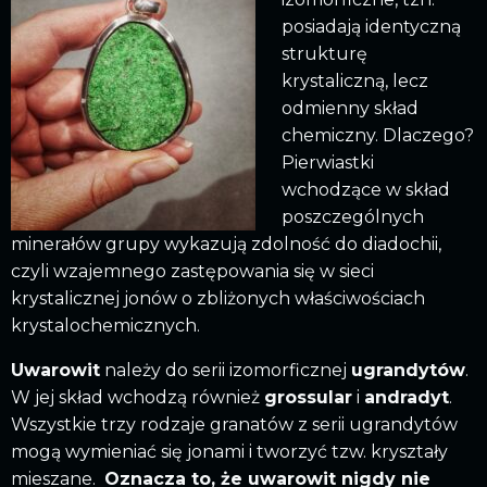
posiadają identyczną
strukturę
krystaliczną, lecz
odmienny skład
chemiczny. Dlaczego?
Pierwiastki
wchodzące w skład
poszczególnych
minerałów grupy wykazują zdolność do diadochii,
czyli wzajemnego zastępowania się w sieci
krystalicznej jonów o zbliżonych właściwościach
krystalochemicznych.
Uwarowit
należy do serii izomorficznej
ugrandytów
.
W jej skład wchodzą również
grossular
i
andradyt
.
Wszystkie trzy rodzaje granatów z serii ugrandytów
mogą wymieniać się jonami i tworzyć tzw. kryształy
mieszane.
Oznacza to, że uwarowit nigdy nie