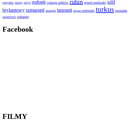
rubin
rodonit
szlif
perydot
pirop
piryt
rodzaje szlifów
spinel niebieski
turkus
brylantowy
szmaragd
tanzanit
szungit
topaz niebieski
turmalin
uwarowit
zultanite
Facebook
FILMY