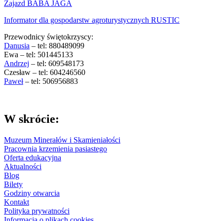
Zajazd BABA JAGA
Informator dla gospodarstw agroturystycznych RUSTIC
Przewodnicy świętokrzyscy:
Danusia
– tel: 880489099
Ewa – tel: 501445133
Andrzej
– tel: 609548173
Czesław – tel: 604246560
Paweł
– tel: 506956883
W skrócie:
Muzeum Minerałów i Skamieniałości
Pracownia krzemienia pasiastego
Oferta edukacyjna
Aktualności
Blog
Bilety
Godziny otwarcia
Kontakt
Polityka prywatności
Informacja o plikach cookies