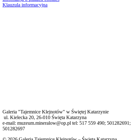
Klauzula informacyjna
Galeria "Tajemnice Klejnotów" w Świętej Katarzynie
ul. Kielecka 20, 26-010 Święta Katarzyna
e-mail: muzeum.mineralow@op.pl tel: 517 559 490; 501282691;
501282697
© 2026 Galeria Tajemnice Klejnotów – Święta Katarzyna.