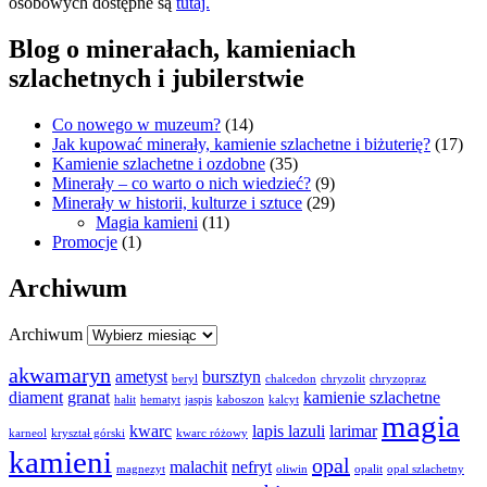
osobowych dostępne są
tutaj.
Blog o minerałach, kamieniach
szlachetnych i jubilerstwie
Co nowego w muzeum?
(14)
Jak kupować minerały, kamienie szlachetne i biżuterię?
(17)
Kamienie szlachetne i ozdobne
(35)
Minerały – co warto o nich wiedzieć?
(9)
Minerały w historii, kulturze i sztuce
(29)
Magia kamieni
(11)
Promocje
(1)
Archiwum
Archiwum
akwamaryn
ametyst
bursztyn
beryl
chalcedon
chryzolit
chryzopraz
diament
granat
kamienie szlachetne
halit
hematyt
jaspis
kaboszon
kalcyt
magia
kwarc
lapis lazuli
larimar
karneol
kryształ górski
kwarc różowy
kamieni
opal
malachit
nefryt
magnezyt
oliwin
opalit
opal szlachetny