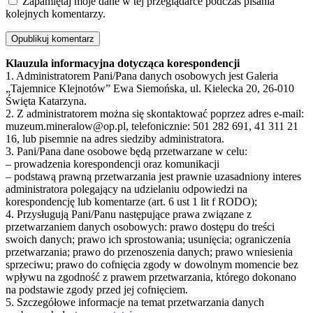
Zapamiętaj moje dane w tej przeglądarce podczas pisania
kolejnych komentarzy.
Klauzula informacyjna dotycząca korespondencji
1. Administratorem Pani/Pana danych osobowych jest Galeria
„Tajemnice Klejnotów” Ewa Siemońska, ul. Kielecka 20, 26-010
Święta Katarzyna.
2. Z administratorem można się skontaktować poprzez adres e-mail:
muzeum.mineralow@op.pl, telefonicznie: 501 282 691, 41 311 21
16, lub pisemnie na adres siedziby administratora.
3. Pani/Pana dane osobowe będą przetwarzane w celu:
– prowadzenia korespondencji oraz komunikacji
– podstawą prawną przetwarzania jest prawnie uzasadniony interes
administratora polegający na udzielaniu odpowiedzi na
korespondencję lub komentarze (art. 6 ust 1 lit f RODO);
4. Przysługują Pani/Panu następujące prawa związane z
przetwarzaniem danych osobowych: prawo dostępu do treści
swoich danych; prawo ich sprostowania; usunięcia; ograniczenia
przetwarzania; prawo do przenoszenia danych; prawo wniesienia
sprzeciwu; prawo do cofnięcia zgody w dowolnym momencie bez
wpływu na zgodność z prawem przetwarzania, którego dokonano
na podstawie zgody przed jej cofnięciem.
5. Szczegółowe informacje na temat przetwarzania danych