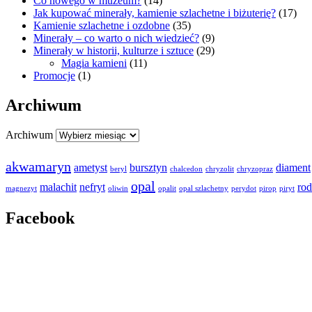
Co nowego w muzeum?
(14)
Jak kupować minerały, kamienie szlachetne i biżuterię?
(17)
Kamienie szlachetne i ozdobne
(35)
Minerały – co warto o nich wiedzieć?
(9)
Minerały w historii, kulturze i sztuce
(29)
Magia kamieni
(11)
Promocje
(1)
Archiwum
Archiwum
akwamaryn
ametyst
bursztyn
diament
beryl
chalcedon
chryzolit
chryzopraz
opal
malachit
nefryt
rod
magnezyt
oliwin
opalit
opal szlachetny
perydot
pirop
piryt
Facebook