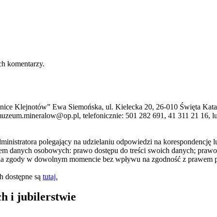
ch komentarzy.
nice Klejnotów” Ewa Siemońska, ul. Kielecka 20, 26-010 Święta Kata
uzeum.mineralow@op.pl, telefonicznie: 501 282 691, 41 311 21 16, lub
ministratora polegający na udzielaniu odpowiedzi na korespondencję lu
em danych osobowych: prawo dostępu do treści swoich danych; prawo i
ęcia zgody w dowolnym momencie bez wpływu na zgodność z prawem pr
h dostępne są
tutaj.
 i jubilerstwie