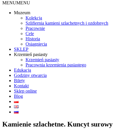
MENU
MENU
Muzeum
Kolekcja
Szlifiernia kamieni szlachetnych i ozdobnych
Pracownie
Cele
Historia
Osiągnięcia
SKLEP
Krzemień pasiasty
Krzemień pasiasty
Pracownia krzemienia pasiastego
Edukacja
Godziny otwarcia
Bilety
Kontakt
Sklep online
Blog
Kamienie szlachetne. Kuncyt surowy