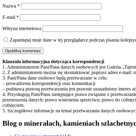
Nazwa
*
E-mail
*
Witryna internetowa
Zapamiętaj moje dane w tej przeglądarce podczas pisania kolejny
Klauzula informacyjna dotycząca korespondencji
1. Administratorem Pani/Pana danych osobowych jest Galeria „Tajem
2. Z administratorem można się skontaktować poprzez adres e-mail: m
3. Pani/Pana dane osobowe będą przetwarzane w celu:
– prowadzenia korespondencji oraz komunikacji
– podstawą prawną przetwarzania jest prawnie uzasadniony interes ad
4. Przysługują Pani/Panu następujące prawa związane z przetwarzani
przenoszenia danych; prawo wniesienia sprzeciwu; prawo do cofni
cofnięciem.
5. Szczegółowe informacje na temat przetwarzania danych osobowyc
Blog o minerałach, kamieniach szlachetnych