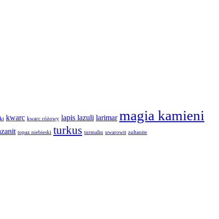
magia kamieni
kwarc
lapis lazuli
larimar
ki
kwarc różowy
turkus
nzanit
topaz niebieski
turmalin
uwarowit
zultanite