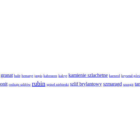
granat
kamienie szlachetne
halit
hematyt
jaspis
kaboszon
kalcyt
karneol
kryształ górs
rubin
onit
szlif brylantowy
szmaragd
ta
rodzaje szlifów
spinel niebieski
szungit