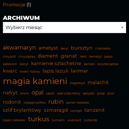
Promocje
(1)
ARCHIWUM
Archiwum
akwamaryn
ametyst
bursztyn
beryl
chalcedon
diament
granat
chryzolit
chryzopraz
halit
hematyt
jaspis
kamienie szlachetne
kaboszon
kalcyt
karneol
kryształ górski
kwarc
lapis lazuli
larimar
kwarc różowy
magia kamieni
malachit
magnezyt
opal
nefryt
oliwin
opalit
opal szlachetny
perydot
pirop
piryt
rubin
rodonit
rodzaje szlifów
spinel niebieski
szlif brylantowy
szmaragd
tanzanit
szungit
turkus
topaz niebieski
turmalin
uwarowit
zultanite