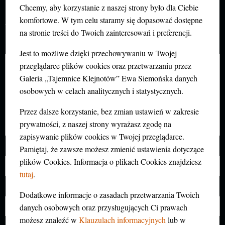
DODAJ KOMENTARZ
Chcemy, aby korzystanie z naszej strony było dla Ciebie
Twój adres e-mail nie zostanie opublikowany.
komfortowe. W tym celu staramy się dopasować dostępne
Wymagane pola są oznaczone
*
na stronie treści do Twoich zainteresowań i preferencji.
Komentarz
*
Jest to możliwe dzięki przechowywaniu w Twojej
przeglądarce plików cookies oraz przetwarzaniu przez
Galeria „Tajemnice Klejnotów” Ewa Siemońska danych
osobowych w celach analitycznych i statystycznych.
Przez dalsze korzystanie, bez zmian ustawień w zakresie
prywatności, z naszej strony wyrażasz zgodę na
zapisywanie plików cookies w Twojej przeglądarce.
Pamiętaj, że zawsze możesz zmienić ustawienia dotyczące
Nazwa
*
plików Cookies. Informacja o plikach Cookies znajdziesz
tutaj
.
E-mail
*
Dodatkowe informacje o zasadach przetwarzania Twoich
danych osobowych oraz przysługujących Ci prawach
możesz znaleźć w
Klauzulach informacyjnych
lub w