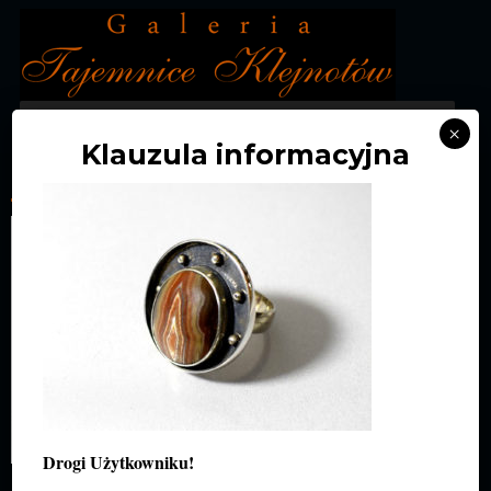
MENU
×
Klauzula informacyjna
_DSC0621
Drogi Użytkowniku!