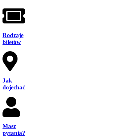
Rodzaje
biletów
Jak
dojechać
Masz
pytania?