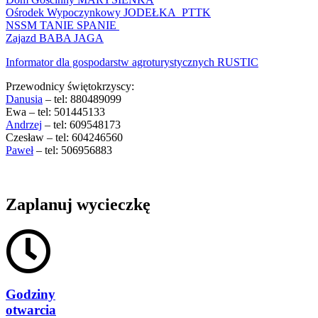
Ośrodek Wypoczynkowy JODEŁKA PTTK
NSSM TANIE SPANIE
Zajazd BABA JAGA
Informator dla gospodarstw agroturystycznych RUSTIC
Przewodnicy świętokrzyscy:
Danusia
– tel: 880489099
Ewa – tel: 501445133
Andrzej
– tel: 609548173
Czesław – tel: 604246560
Paweł
– tel: 506956883
Zaplanuj wycieczkę
Godziny
otwarcia