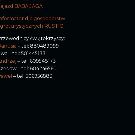
Zajazd BABA JAGA
nformator dla gospodarstw
agroturystycznych RUSTIC
rzewodnicy świętokrzyscy:
Danusia
– tel: 880489099
wa – tel: 501445133
ndrzej
– tel: 609548173
zesław – tel: 604246560
Paweł
– tel: 506956883