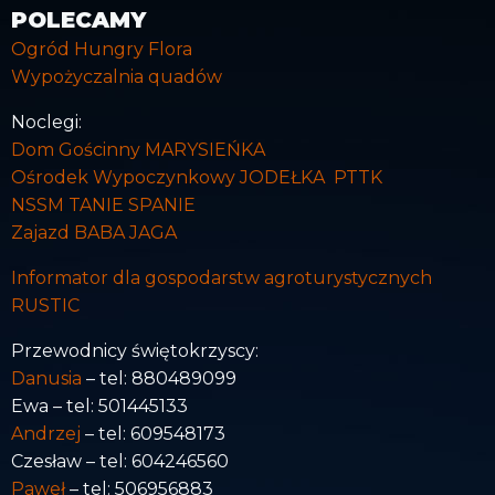
POLECAMY
Ogród Hungry Flora
Wypożyczalnia quadów
Noclegi:
Dom Gościnny MARYSIEŃKA
Ośrodek Wypoczynkowy JODEŁKA PTTK
NSSM TANIE SPANIE
Zajazd BABA JAGA
Informator dla gospodarstw agroturystycznych
RUSTIC
Przewodnicy świętokrzyscy:
Danusia
– tel: 880489099
Ewa – tel: 501445133
Andrzej
– tel: 609548173
Czesław – tel: 604246560
Paweł
– tel: 506956883