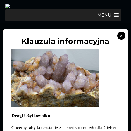
MENU
DSC_0333
×
Klauzula informacyjna
DODAJ KOMENTARZ
Twój adres e-mail nie zostanie opublikowany.
Drogi Użytkowniku!
Wymagane pola są oznaczone
*
Chcemy, aby korzystanie z naszej strony było dla Ciebie