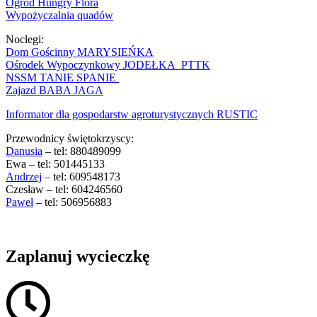
Ogród Hungry Flora
Wypożyczalnia quadów
Noclegi:
Dom Gościnny MARYSIEŃKA
Ośrodek Wypoczynkowy JODEŁKA PTTK
NSSM TANIE SPANIE
Zajazd BABA JAGA
Informator dla gospodarstw agroturystycznych RUSTIC
Przewodnicy świętokrzyscy:
Danusia
– tel: 880489099
Ewa – tel: 501445133
Andrzej
– tel: 609548173
Czesław – tel: 604246560
Paweł
– tel: 506956883
Zaplanuj wycieczkę