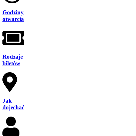
Godziny
otwarcia
Rodzaje
biletów
Jak
dojechać