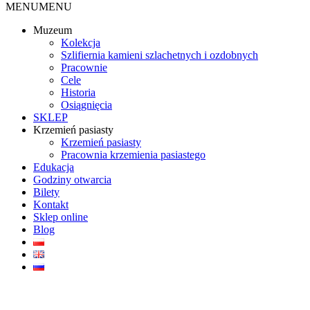
MENU
MENU
Muzeum
Kolekcja
Szlifiernia kamieni szlachetnych i ozdobnych
Pracownie
Cele
Historia
Osiągnięcia
SKLEP
Krzemień pasiasty
Krzemień pasiasty
Pracownia krzemienia pasiastego
Edukacja
Godziny otwarcia
Bilety
Kontakt
Sklep online
Blog