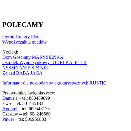
POLECAMY
Ogród Hungry Flora
Wypożyczalnia quadów
Noclegi:
Dom Gościnny MARYSIEŃKA
Ośrodek Wypoczynkowy JODEŁKA PTTK
NSSM TANIE SPANIE
Zajazd BABA JAGA
Informator dla gospodarstw agroturystycznych RUSTIC
Przewodnicy świętokrzyscy:
Danusia
– tel: 880489099
Ewa – tel: 501445133
Andrzej
– tel: 609548173
Czesław – tel: 604246560
Paweł
– tel: 506956883