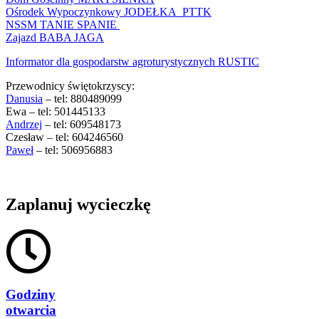
Ośrodek Wypoczynkowy JODEŁKA PTTK
NSSM TANIE SPANIE
Zajazd BABA JAGA
Informator dla gospodarstw agroturystycznych RUSTIC
Przewodnicy świętokrzyscy:
Danusia
– tel: 880489099
Ewa – tel: 501445133
Andrzej
– tel: 609548173
Czesław – tel: 604246560
Paweł
– tel: 506956883
Zaplanuj wycieczkę
Godziny
otwarcia