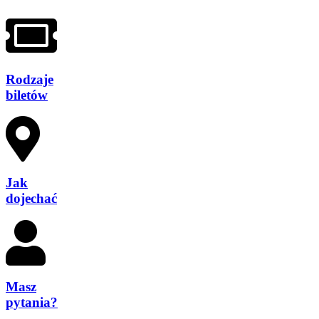
Rodzaje
biletów
Jak
dojechać
Masz
pytania?