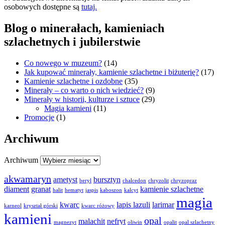
osobowych dostępne są
tutaj.
Blog o minerałach, kamieniach
szlachetnych i jubilerstwie
Co nowego w muzeum?
(14)
Jak kupować minerały, kamienie szlachetne i biżuterię?
(17)
Kamienie szlachetne i ozdobne
(35)
Minerały – co warto o nich wiedzieć?
(9)
Minerały w historii, kulturze i sztuce
(29)
Magia kamieni
(11)
Promocje
(1)
Archiwum
Archiwum
akwamaryn
ametyst
bursztyn
beryl
chalcedon
chryzolit
chryzopraz
diament
granat
kamienie szlachetne
halit
hematyt
jaspis
kaboszon
kalcyt
magia
kwarc
lapis lazuli
larimar
karneol
kryształ górski
kwarc różowy
kamieni
opal
malachit
nefryt
magnezyt
oliwin
opalit
opal szlachetny