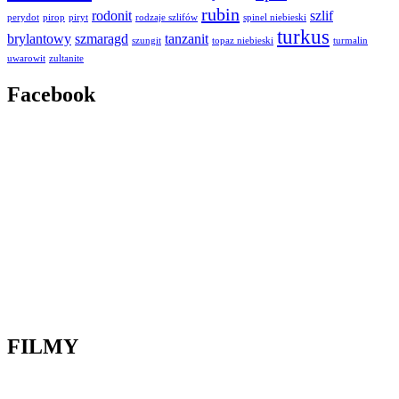
rubin
rodonit
szlif
perydot
pirop
piryt
rodzaje szlifów
spinel niebieski
turkus
brylantowy
szmaragd
tanzanit
szungit
topaz niebieski
turmalin
uwarowit
zultanite
Facebook
FILMY