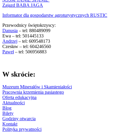
Zajazd BABA JAGA
Informator dla gospodarstw agroturystycznych RUSTIC
Przewodnicy świętokrzyscy:
Danusia
– tel: 880489099
Ewa – tel: 501445133
Andrzej
– tel: 609548173
Czesław – tel: 604246560
Paweł
– tel: 506956883
W skrócie:
Muzeum Minerałów i Skamieniałości
Pracownia krzemienia pasiastego
Oferta edukacyjna
Aktualności
Blog
Bilety
Godziny otwarcia
Kontakt
Polityka prywatności