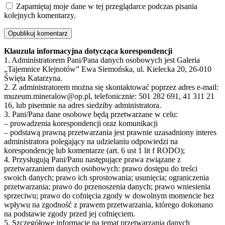
Zapamiętaj moje dane w tej przeglądarce podczas pisania
kolejnych komentarzy.
Klauzula informacyjna dotycząca korespondencji
1. Administratorem Pani/Pana danych osobowych jest Galeria
„Tajemnice Klejnotów” Ewa Siemońska, ul. Kielecka 20, 26-010
Święta Katarzyna.
2. Z administratorem można się skontaktować poprzez adres e-mail:
muzeum.mineralow@op.pl, telefonicznie: 501 282 691, 41 311 21
16, lub pisemnie na adres siedziby administratora.
3. Pani/Pana dane osobowe będą przetwarzane w celu:
– prowadzenia korespondencji oraz komunikacji
– podstawą prawną przetwarzania jest prawnie uzasadniony interes
administratora polegający na udzielaniu odpowiedzi na
korespondencję lub komentarze (art. 6 ust 1 lit f RODO);
4. Przysługują Pani/Panu następujące prawa związane z
przetwarzaniem danych osobowych: prawo dostępu do treści
swoich danych; prawo ich sprostowania; usunięcia; ograniczenia
przetwarzania; prawo do przenoszenia danych; prawo wniesienia
sprzeciwu; prawo do cofnięcia zgody w dowolnym momencie bez
wpływu na zgodność z prawem przetwarzania, którego dokonano
na podstawie zgody przed jej cofnięciem.
5. Szczegółowe informacje na temat przetwarzania danych