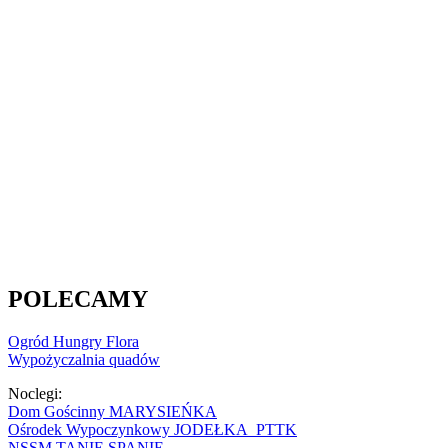
POLECAMY
Ogród Hungry Flora
Wypożyczalnia quadów
Noclegi:
Dom Gościnny MARYSIEŃKA
Ośrodek Wypoczynkowy JODEŁKA PTTK
NSSM TANIE SPANIE