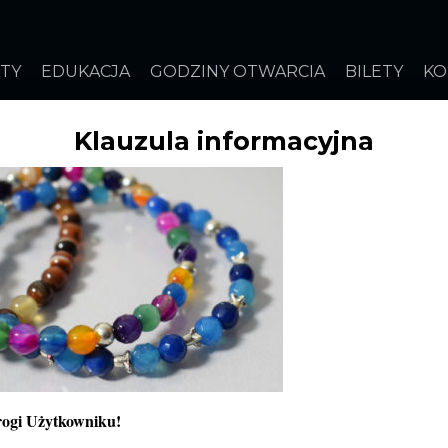
STY
EDUKACJA
GODZINY OTWARCIA
BILETY
KO
Klauzula informacyjna
E BRANSOLETKI
J
b
K
ogi Użytkowniku!
M