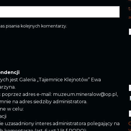
t
z
as pisania kolejnych komentarzy.
ondencji
ych jest Galeria „Tajemnice Klejnotów” Ewa
arzyna.
ć poprzez adres e-mail: muzeum.mineralow@op.pl,
semnie na adres siedziby administratora.
ne w celu:
cji
e uzasadniony interes administratora polegający na
komentarze (art. 6 ust 1 lit f RODO);