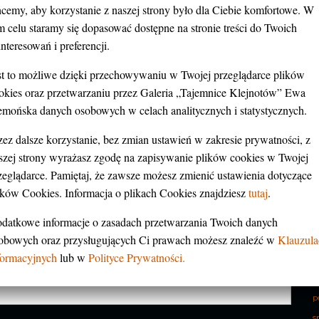
cemy, aby korzystanie z naszej strony było dla Ciebie komfortowe. W
M
m celu staramy się dopasować dostępne na stronie treści do Twoich
M
Wymagane pola są oznaczone
*
interesowań i preferencji.
st to możliwe dzięki przechowywaniu w Twojej przeglądarce plików
okies oraz przetwarzaniu przez Galeria „Tajemnice Klejnotów” Ewa
A
emońska danych osobowych w celach analitycznych i statystycznych.
zez dalsze korzystanie, bez zmian ustawień w zakresie prywatności, z
szej strony wyrażasz zgodę na zapisywanie plików cookies w Twojej
zeglądarce. Pamiętaj, że zawsze możesz zmienić ustawienia dotyczące
c
ików Cookies. Informacja o plikach Cookies znajdziesz
tutaj
.
h
datkowe informacje o zasadach przetwarzania Twoich danych
k
obowych oraz przysługujących Ci prawach możesz znaleźć w
Klauzula
l
formacyjnych
lub w
Polityce Prywatności.
p
s