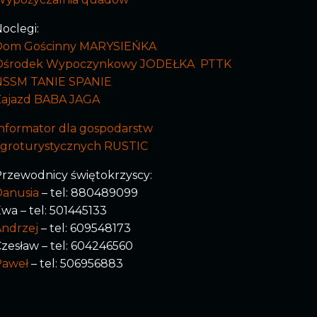
oclegi:
Dom Gościnny MARYSIEŃKA
Ośrodek Wypoczynkowy JODEŁKA PTTK
NSSM TANIE SPANIE
Zajazd BABA JAGA
nformator dla gospodarstw
agroturystycznych RUSTIC
rzewodnicy świętokrzyscy:
Danusia
– tel: 880489099
wa – tel: 501445133
ndrzej
– tel: 609548173
zesław – tel: 604246560
Paweł
– tel: 506956883