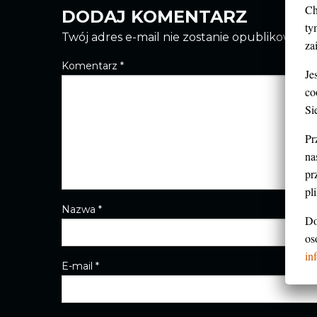
Ch
DODAJ KOMENTARZ
ty
Twój adres e-mail nie zostanie opublikowany.
za
Komentarz
*
Je
co
Si
Pr
na
pr
pl
Nazwa
*
Do
os
in
E-mail
*