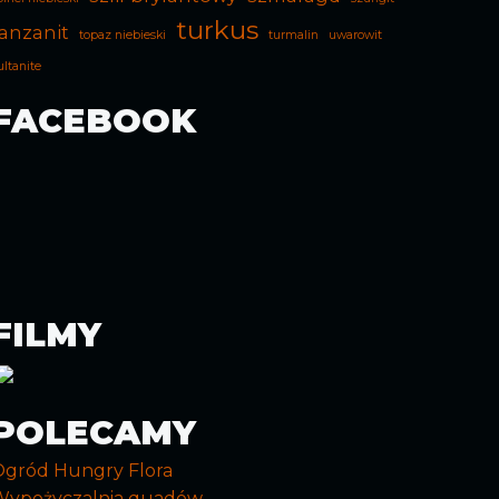
turkus
anzanit
topaz niebieski
turmalin
uwarowit
ultanite
FACEBOOK
FILMY
POLECAMY
Ogród Hungry Flora
Wypożyczalnia quadów