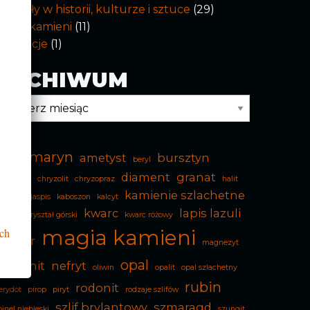
inerały w historii, kulturze i sztuce
(29)
agia kamieni
(11)
Promocje
(1)
ARCHIWUM
rchiwum
akwamaryn
ametyst
bursztyn
beryl
diament
granat
halcedon
chryzolit
chryzopraz
halit
kamienie szlachetne
ematyt
jaspis
kaboszon
kalcyt
kwarc
lapis lazuli
arneol
kryształ górski
kwarc różowy
ch
magia kamieni
arimar
magnezyt
opal
malachit
nefryt
oliwin
opalit
opal szlachetny
rubin
rodonit
erydot
pirop
piryt
rodzaje szlifów
szlif brylantowy
szmaragd
pinel niebieski
szungit