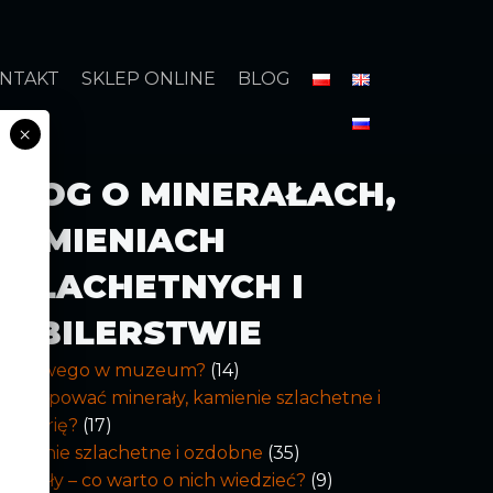
NTAKT
SKLEP ONLINE
BLOG
×
BLOG O MINERAŁACH,
KAMIENIACH
SZLACHETNYCH I
JUBILERSTWIE
Co nowego w muzeum?
(14)
ak kupować minerały, kamienie szlachetne i
iżuterię?
(17)
amienie szlachetne i ozdobne
(35)
inerały – co warto o nich wiedzieć?
(9)