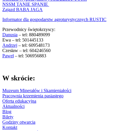
NSSM TANIE SPANIE
Zajazd BABA JAGA
Informator dla gospodarstw agroturystycznych RUSTIC
Przewodnicy świętokrzyscy:
Danusia
– tel: 880489099
Ewa – tel: 501445133
Andrzej
– tel: 609548173
Czesław – tel: 604246560
Paweł
– tel: 506956883
W skrócie:
Muzeum Minerałów i Skamieniałości
Pracownia krzemienia pasiastego
Oferta edukacyjna
Aktualności
Blog
Bilety
Godziny otwarcia
Kontakt