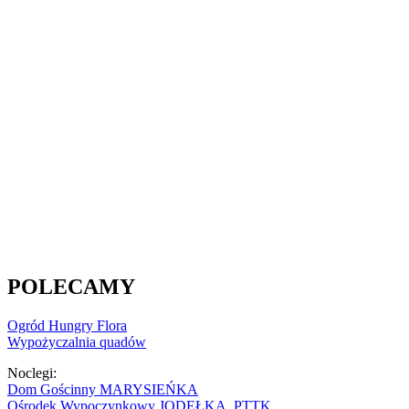
POLECAMY
Ogród Hungry Flora
Wypożyczalnia quadów
Noclegi:
Dom Gościnny MARYSIEŃKA
Ośrodek Wypoczynkowy JODEŁKA PTTK