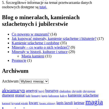
5. Szczegółowe informacje na temat przetwarzania danych
osobowych dostępne są
tutaj.
Blog o minerałach, kamieniach
szlachetnych i jubilerstwie
Co nowego w muzeum?
(14)
Jak kupować minerały, kamienie szlachetne i biżuterię?
(17)
Kamienie szlachetne i ozdobne
(35)
Minerały – co warto o nich wiedzieć?
(9)
Minerały w historii, kulturze i sztuce
(29)
Magia kamieni
(11)
Promocje
(1)
Archiwum
Archiwum
akwamaryn
ametyst
bursztyn
beryl
chalcedon
chryzolit
chryzopraz
diament
granat
kamienie szlachetne
halit
hematyt
jaspis
kaboszon
kalcyt
magia
kwarc
lapis lazuli
larimar
karneol
kryształ górski
kwarc różowy