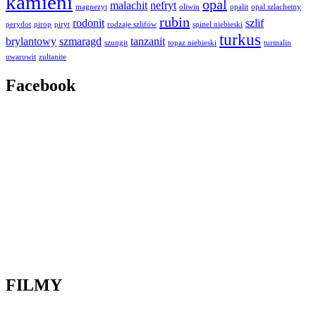
kamieni
opal
malachit
nefryt
magnezyt
oliwin
opalit
opal szlachetny
rubin
rodonit
szlif
perydot
pirop
piryt
rodzaje szlifów
spinel niebieski
turkus
brylantowy
szmaragd
tanzanit
szungit
topaz niebieski
turmalin
uwarowit
zultanite
Facebook
FILMY