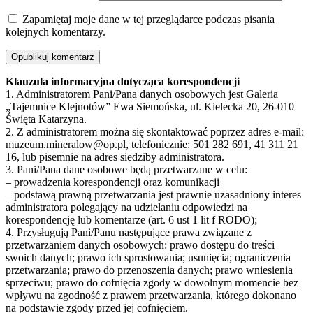
Zapamiętaj moje dane w tej przeglądarce podczas pisania
kolejnych komentarzy.
Klauzula informacyjna dotycząca korespondencji
1. Administratorem Pani/Pana danych osobowych jest Galeria
„Tajemnice Klejnotów” Ewa Siemońska, ul. Kielecka 20, 26-010
Święta Katarzyna.
2. Z administratorem można się skontaktować poprzez adres e-mail:
muzeum.mineralow@op.pl, telefonicznie: 501 282 691, 41 311 21
16, lub pisemnie na adres siedziby administratora.
3. Pani/Pana dane osobowe będą przetwarzane w celu:
– prowadzenia korespondencji oraz komunikacji
– podstawą prawną przetwarzania jest prawnie uzasadniony interes
administratora polegający na udzielaniu odpowiedzi na
korespondencję lub komentarze (art. 6 ust 1 lit f RODO);
4. Przysługują Pani/Panu następujące prawa związane z
przetwarzaniem danych osobowych: prawo dostępu do treści
swoich danych; prawo ich sprostowania; usunięcia; ograniczenia
przetwarzania; prawo do przenoszenia danych; prawo wniesienia
sprzeciwu; prawo do cofnięcia zgody w dowolnym momencie bez
wpływu na zgodność z prawem przetwarzania, którego dokonano
na podstawie zgody przed jej cofnięciem.