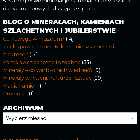
5. Szczegółowe informacje na temat przetwarzania
danych osobowych dostępne są
tutaj.
BLOG O MINERAŁACH, KAMIENIACH
SZLACHETNYCH I JUBILERSTWIE
Co nowego w muzeum?
(14)
Jak kupować minerały, kamienie szlachetne i
biżuterię?
(17)
Kamienie szlachetne i ozdobne
(35)
Minerały – co warto o nich wiedzieć?
(9)
Minerały w historii, kulturze i sztuce
(29)
Magia kamieni
(11)
Promocje
(1)
ARCHIWUM
Archiwum