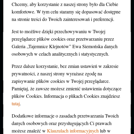
DODAJ KOMENTARZ
Chcemy, aby korzystanie z naszej strony było dla Ciebie
Twój adres e-mail nie zostanie opublikowany.
komfortowe. W tym celu staramy się dopasować dostępne
Wymagane pola są oznaczone
*
na stronie treści do Twoich zainteresowań i preferencji.
Komentarz
*
Jest to możliwe dzięki przechowywaniu w Twojej
przeglądarce plików cookies oraz przetwarzaniu przez
Galeria „Tajemnice Klejnotów” Ewa Siemońska danych
osobowych w celach analitycznych i statystycznych.
Przez dalsze korzystanie, bez zmian ustawień w zakresie
prywatności, z naszej strony wyrażasz zgodę na
zapisywanie plików cookies w Twojej przeglądarce.
Pamiętaj, że zawsze możesz zmienić ustawienia dotyczące
Nazwa
*
plików Cookies. Informacja o plikach Cookies znajdziesz
tutaj
.
E-mail
*
Dodatkowe informacje o zasadach przetwarzania Twoich
danych osobowych oraz przysługujących Ci prawach
możesz znaleźć w
Klauzulach informacyjnych
lub w