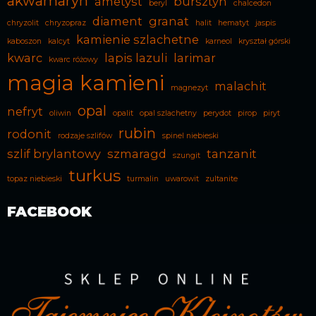
akwamaryn
ametyst
bursztyn
beryl
chalcedon
diament
granat
chryzolit
chryzopraz
halit
hematyt
jaspis
kamienie szlachetne
kaboszon
kalcyt
karneol
kryształ górski
kwarc
lapis lazuli
larimar
kwarc różowy
magia kamieni
malachit
magnezyt
opal
nefryt
oliwin
opalit
opal szlachetny
perydot
pirop
piryt
rubin
rodonit
rodzaje szlifów
spinel niebieski
szlif brylantowy
szmaragd
tanzanit
szungit
turkus
topaz niebieski
turmalin
uwarowit
zultanite
FACEBOOK