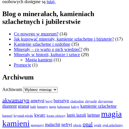
osobowych dostępne są
tutaj.
Blog o minerałach, kamieniach
szlachetnych i jubilerstwie
Co nowego w muzeum?
(14)
Jak kupować minerały, kamienie szlachetne i biżuterię?
(17)
Kamienie szlachetne i ozdobne
(35)
Minerały – co warto o nich wiedzieć?
(9)
Minerały w historii, kulturze i sztuce
(29)
Magia kamieni
(11)
Promocje
(1)
Archiwum
Archiwum
akwamaryn
ametyst
bursztyn
beryl
chalcedon
chryzolit
chryzopraz
diament
granat
kamienie szlachetne
halit
hematyt
jaspis
kaboszon
kalcyt
magia
kwarc
lapis lazuli
larimar
karneol
kryształ górski
kwarc różowy
kamieni
opal
malachit
nefryt
magnezyt
oliwin
opalit
opal szlachetny