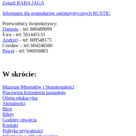
Zajazd BABA JAGA
Informator dla gospodarstw agroturystycznych RUSTIC
Przewodnicy świętokrzyscy:
Danusia
– tel: 880489099
Ewa – tel: 501445133
Andrzej
– tel: 609548173
Czesław – tel: 604246560
Paweł
– tel: 506956883
W skrócie:
Muzeum Minerałów i Skamieniałości
Pracownia krzemienia pasiastego
Oferta edukacyjna
Aktualności
Blog
Bilety
Godziny otwarcia
Kontakt
Polityka prywatności