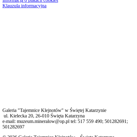
Informacja o plikach cookies
Klauzula informacyjna
Galeria "Tajemnice Klejnotów" w Świętej Katarzynie
ul. Kielecka 20, 26-010 Święta Katarzyna
e-mail: muzeum.mineralow@op.pl tel: 517 559 490; 501282691;
501282697