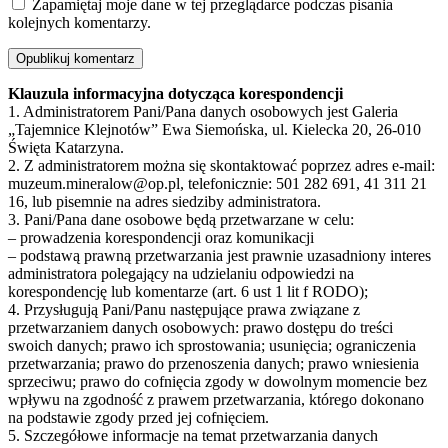
Zapamiętaj moje dane w tej przeglądarce podczas pisania
kolejnych komentarzy.
Klauzula informacyjna dotycząca korespondencji
1. Administratorem Pani/Pana danych osobowych jest Galeria
„Tajemnice Klejnotów” Ewa Siemońska, ul. Kielecka 20, 26-010
Święta Katarzyna.
2. Z administratorem można się skontaktować poprzez adres e-mail:
muzeum.mineralow@op.pl, telefonicznie: 501 282 691, 41 311 21
16, lub pisemnie na adres siedziby administratora.
3. Pani/Pana dane osobowe będą przetwarzane w celu:
– prowadzenia korespondencji oraz komunikacji
– podstawą prawną przetwarzania jest prawnie uzasadniony interes
administratora polegający na udzielaniu odpowiedzi na
korespondencję lub komentarze (art. 6 ust 1 lit f RODO);
4. Przysługują Pani/Panu następujące prawa związane z
przetwarzaniem danych osobowych: prawo dostępu do treści
swoich danych; prawo ich sprostowania; usunięcia; ograniczenia
przetwarzania; prawo do przenoszenia danych; prawo wniesienia
sprzeciwu; prawo do cofnięcia zgody w dowolnym momencie bez
wpływu na zgodność z prawem przetwarzania, którego dokonano
na podstawie zgody przed jej cofnięciem.
5. Szczegółowe informacje na temat przetwarzania danych