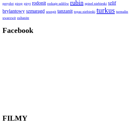
rubin
rodonit
szlif
perydot
pirop
piryt
rodzaje szlifów
spinel niebieski
turkus
brylantowy
szmaragd
tanzanit
szungit
topaz niebieski
turmalin
uwarowit
zultanite
Facebook
FILMY