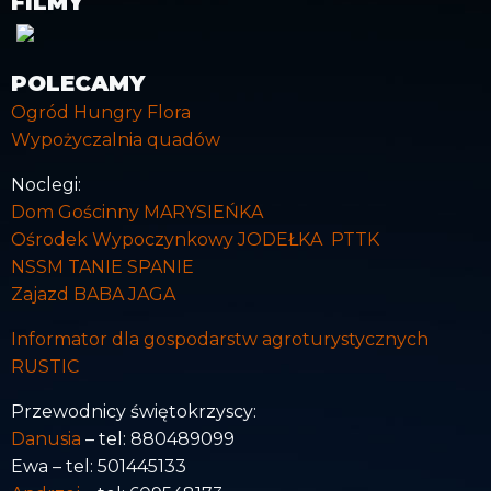
FILMY
POLECAMY
Ogród Hungry Flora
Wypożyczalnia quadów
Noclegi:
Dom Gościnny MARYSIEŃKA
Ośrodek Wypoczynkowy JODEŁKA PTTK
NSSM TANIE SPANIE
Zajazd BABA JAGA
Informator dla gospodarstw agroturystycznych
RUSTIC
Przewodnicy świętokrzyscy:
Danusia
– tel: 880489099
Ewa – tel: 501445133