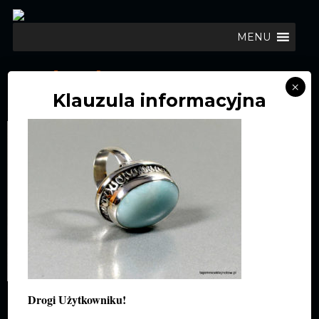
MENU
PIERŚCIEŃ Z AMAZONITU W
×
Klauzula informacyjna
SREBRZE
Drogi Użytkowniku!
DODAJ KOMENTARZ