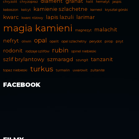
diament
granat
chryzolit
chryzopraz
halit
hematyt
jaspis
kamienie szlachetne
kaboszon
kalcyt
karneol
kryształ górski
kwarc
lapis lazuli
larimar
kwarc różowy
magia kamieni
malachit
magnezyt
opal
nefryt
oliwin
opalit
opal szlachetny
perydot
pirop
piryt
rubin
rodonit
rodzaje szlifów
spinel niebieski
szlif brylantowy
szmaragd
tanzanit
szungit
turkus
topaz niebieski
turmalin
uwarowit
zultanite
FACEBOOK