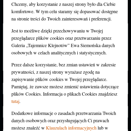
Twój adres e-mail nie zostanie opublikowany.
Chcemy, aby korzystanie z naszej strony było dla Ciebie
Wymagane pola są oznaczone
*
komfortowe. W tym celu staramy się dopasować dostępne
na stronie treści do Twoich zainteresowań i preferencji.
Komentarz
*
Jest to możliwe dzięki przechowywaniu w Twojej
przeglądarce plików cookies oraz przetwarzaniu przez
Galeria „Tajemnice Klejnotów” Ewa Siemońska danych
osobowych w celach analitycznych i statystycznych.
Przez dalsze korzystanie, bez zmian ustawień w zakresie
prywatności, z naszej strony wyrażasz zgodę na
zapisywanie plików cookies w Twojej przeglądarce.
Nazwa
*
Pamiętaj, że zawsze możesz zmienić ustawienia dotyczące
plików Cookies. Informacja o plikach Cookies znajdziesz
tutaj
.
E-mail
*
Dodatkowe informacje o zasadach przetwarzania Twoich
danych osobowych oraz przysługujących Ci prawach
Witryna internetowa
możesz znaleźć w
Klauzulach informacyjnych
lub w