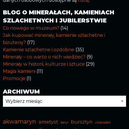
danych osobowych dostępne są
tutaj.
BLOG O MINERAŁACH, KAMIENIACH
SZLACHETNYCH I JUBILERSTWIE
Co nowego w muzeum?
(14)
Jak kupować minerały, kamienie szlachetne i
biżuterię?
(17)
Kamienie szlachetne i ozdobne
(35)
Minerały – co warto o nich wiedzieć?
(9)
Minerały w historii, kulturze i sztuce
(29)
Magia kamieni
(11)
Promocje
(1)
ARCHIWUM
Archiwum
akwamaryn
ametyst
bursztyn
beryl
chalcedon