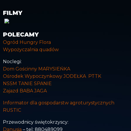
FILMY
POLECAMY
Ogród Hungry Flora
Wypożyczalnia quadów
Noclegi:
Dom Gościnny MARYSIEŃKA
Ośrodek Wypoczynkowy JODEŁKA PTTK
NSSM TANIE SPANIE
Zajazd BABA JAGA
Informator dla gospodarstw agroturystycznych
RUSTIC
Przewodnicy świętokrzyscy:
Danusia
– tel: 880489099