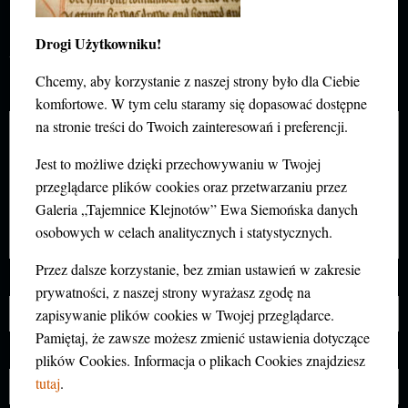
DODAJ KOMENTARZ
Twój adres e-mail nie zostanie opublikowany.
Drogi Użytkowniku!
Wymagane pola są oznaczone
*
Chcemy, aby korzystanie z naszej strony było dla Ciebie
Komentarz
*
komfortowe. W tym celu staramy się dopasować dostępne
na stronie treści do Twoich zainteresowań i preferencji.
Jest to możliwe dzięki przechowywaniu w Twojej
przeglądarce plików cookies oraz przetwarzaniu przez
Galeria „Tajemnice Klejnotów” Ewa Siemońska danych
osobowych w celach analitycznych i statystycznych.
Przez dalsze korzystanie, bez zmian ustawień w zakresie
Nazwa
*
prywatności, z naszej strony wyrażasz zgodę na
zapisywanie plików cookies w Twojej przeglądarce.
Pamiętaj, że zawsze możesz zmienić ustawienia dotyczące
E-mail
*
plików Cookies. Informacja o plikach Cookies znajdziesz
tutaj
.