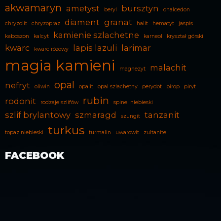
akwamaryn
ametyst
bursztyn
beryl
chalcedon
diament
granat
chryzolit
chryzopraz
halit
hematyt
jaspis
kamienie szlachetne
kaboszon
kalcyt
karneol
kryształ górski
kwarc
lapis lazuli
larimar
kwarc różowy
magia kamieni
malachit
magnezyt
opal
nefryt
oliwin
opalit
opal szlachetny
perydot
pirop
piryt
rubin
rodonit
rodzaje szlifów
spinel niebieski
szlif brylantowy
szmaragd
tanzanit
szungit
turkus
topaz niebieski
turmalin
uwarowit
zultanite
FACEBOOK