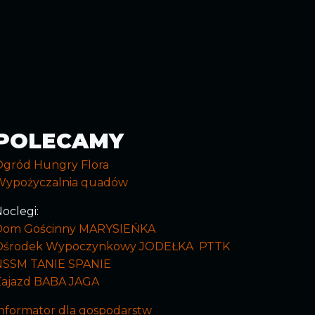
POLECAMY
Ogród Hungry Flora
Wypożyczalnia quadów
oclegi:
Dom Gościnny MARYSIEŃKA
Ośrodek Wypoczynkowy JODEŁKA PTTK
NSSM TANIE SPANIE
Zajazd BABA JAGA
nformator dla gospodarstw