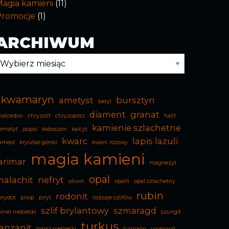
agia kamieni
(11)
Promocje
(1)
ARCHIWUM
rchiwum
akwamaryn
ametyst
bursztyn
beryl
diament
granat
halcedon
chryzolit
chryzopraz
halit
kamienie szlachetne
ematyt
jaspis
kaboszon
kalcyt
kwarc
lapis lazuli
arneol
kryształ górski
kwarc różowy
magia kamieni
arimar
magnezyt
opal
malachit
nefryt
oliwin
opalit
opal szlachetny
rubin
rodonit
erydot
pirop
piryt
rodzaje szlifów
szlif brylantowy
szmaragd
pinel niebieski
szungit
turkus
anzanit
topaz niebieski
turmalin
uwarowit