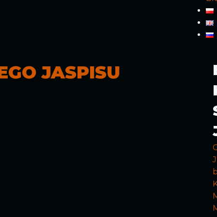
EGO JASPISU
J
b
K
M
M