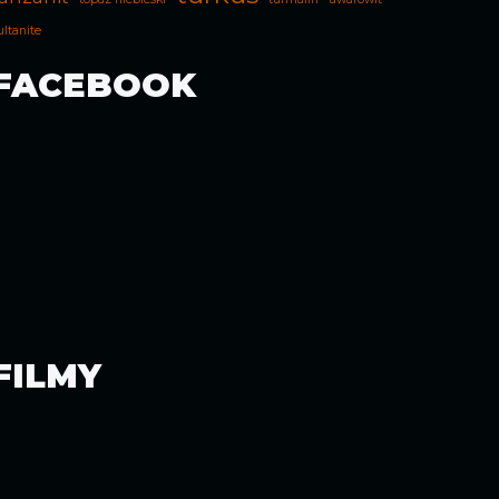
ultanite
FACEBOOK
FILMY