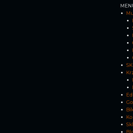
MEN
M
SK
Kr
Ed
Go
Bil
Ko
Sk
Bl