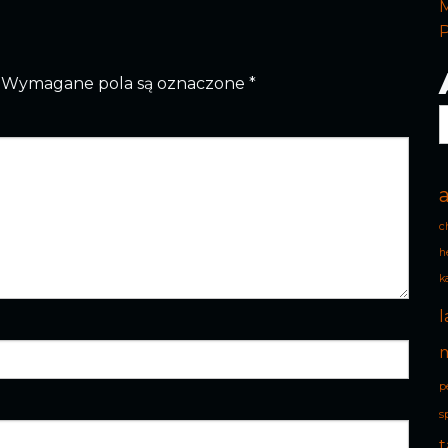
M
Wymagane pola są oznaczone
*
A
c
h
k
l
p
s
t