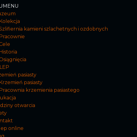
U
MENU
uzeum
Kolekcja
Szlifiernia kamieni szlachetnych i ozdobnych
Pracownie
Cele
Historia
Osiągnięcia
LEP
zemień pasiasty
Krzemień pasiasty
Pracownia krzemienia pasiastego
ukacja
dziny otwarcia
ety
ntakt
lep online
og