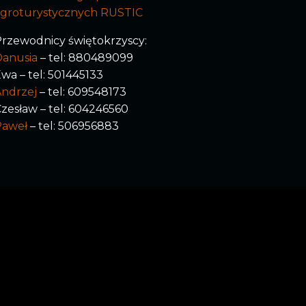
agroturystycznych RUSTIC
rzewodnicy świętokrzyscy:
Danusia
– tel: 880489099
wa – tel: 501445133
ndrzej
– tel: 609548173
zesław – tel: 604246560
Paweł
– tel: 506956883