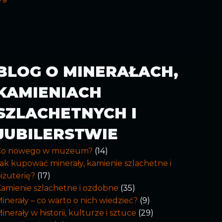
BLOG O MINERAŁACH,
KAMIENIACH
SZLACHETNYCH I
JUBILERSTWIE
Co nowego w muzeum?
(14)
ak kupować minerały, kamienie szlachetne i
iżuterię?
(17)
amienie szlachetne i ozdobne
(35)
inerały – co warto o nich wiedzieć?
(9)
inerały w historii, kulturze i sztuce
(29)