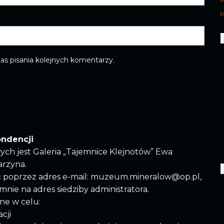
z
as pisania kolejnych komentarzy.
ondencji
ych jest Galeria „Tajemnice Klejnotów” Ewa
arzyna.
ć poprzez adres e-mail: muzeum.mineralow@op.pl,
semnie na adres siedziby administratora.
ne w celu:
cji