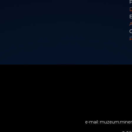
P
E
A
C
e-mail: muzeum.minera