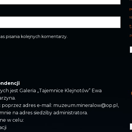
p
s
t
z
as pisania kolejnych komentarzy.
ondencji
ych jest Galeria „Tajemnice Klejnotów” Ewa
arzyna.
ć poprzez adres e-mail: muzeum.mineralow@op.pl,
semnie na adres siedziby administratora.
ne w celu:
cji