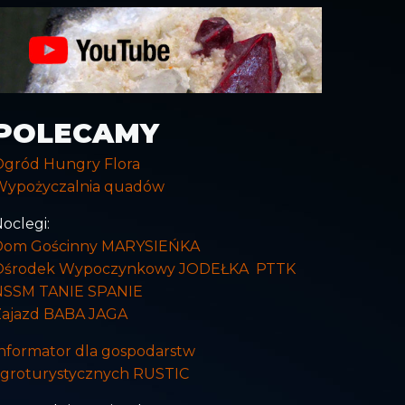
POLECAMY
Ogród Hungry Flora
Wypożyczalnia quadów
oclegi:
Dom Gościnny MARYSIEŃKA
Ośrodek Wypoczynkowy JODEŁKA PTTK
NSSM TANIE SPANIE
Zajazd BABA JAGA
nformator dla gospodarstw
agroturystycznych RUSTIC