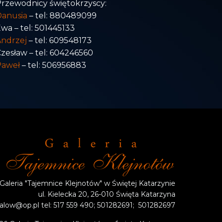
rzewodnicy świętokrzyscy:
Danusia
– tel: 880489099
wa – tel: 501445133
ndrzej
– tel: 609548173
zesław – tel: 604246560
Paweł
– tel: 506956883
Galeria "Tajemnice Klejnotów" w Świętej Katarzynie
ul. Kielecka 20, 26-010 Święta Katarzyna
low@op.pl tel: 517 559 490; 501282691; 501282697