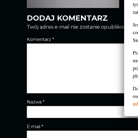
ty
za
DODAJ KOMENTARZ
Je
Twój adres e-mail nie zostanie opublikowany.
co
Si
Komentarz
*
Pr
na
pr
pl
Do
os
Nazwa
*
in
E-mail
*