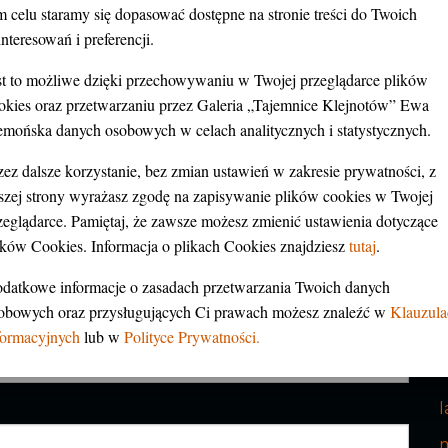
m celu staramy się dopasować dostępne na stronie treści do Twoich
K
interesowań i preferencji.
M
M
st to możliwe dzięki przechowywaniu w Twojej przeglądarce plików
Wymagane pola są oznaczone
*
M
okies oraz przetwarzaniu przez Galeria „Tajemnice Klejnotów” Ewa
emońska danych osobowych w celach analitycznych i statystycznych.
zez dalsze korzystanie, bez zmian ustawień w zakresie prywatności, z
szej strony wyrażasz zgodę na zapisywanie plików cookies w Twojej
A
zeglądarce. Pamiętaj, że zawsze możesz zmienić ustawienia dotyczące
ików Cookies. Informacja o plikach Cookies znajdziesz
tutaj
.
datkowe informacje o zasadach przetwarzania Twoich danych
obowych oraz przysługujących Ci prawach możesz znaleźć w
Klauzula
c
formacyjnych
lub w
Polityce Prywatności.
h
k
l