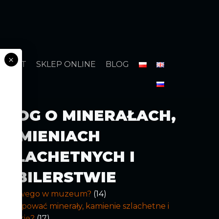
×
NTAKT
SKLEP ONLINE
BLOG
BLOG O MINERAŁACH,
KAMIENIACH
SZLACHETNYCH I
JUBILERSTWIE
Co nowego w muzeum?
(14)
ak kupować minerały, kamienie szlachetne i
iżuterię?
(17)