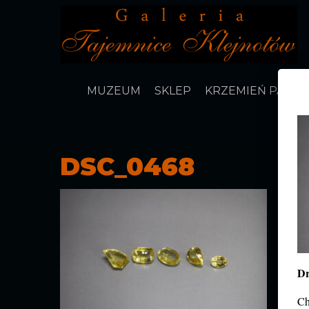
MUZEUM
SKLEP
KRZEMIEŃ PASIA
DSC_0468
Dr
Ch