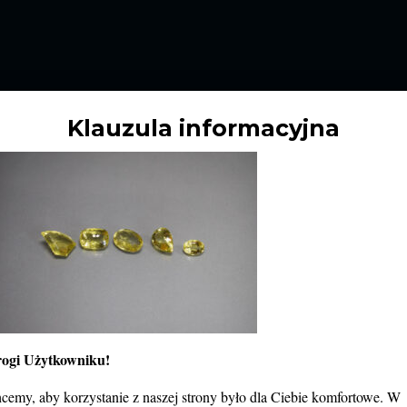
STY
EDUKACJA
GODZINY OTWARCIA
BILETY
KO
Klauzula informacyjna
ogi Użytkowniku!
J
cemy, aby korzystanie z naszej strony było dla Ciebie komfortowe. W
b