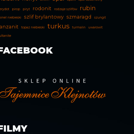
rubin
rodonit
erydot
pirop
piryt
rodzaje szlifów
szlif brylantowy
szmaragd
pinel niebieski
szungit
turkus
anzanit
topaz niebieski
turmalin
uwarowit
ultanite
FACEBOOK
FILMY