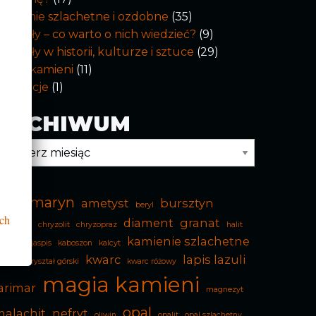
amienie szlachetne i ozdobne
(35)
inerały – co warto o nich wiedzieć?
(9)
inerały w historii, kulturze i sztuce
(29)
agia kamieni
(11)
Promocje
(1)
ARCHIWUM
rchiwum
akwamaryn
ametyst
bursztyn
beryl
ch
diament
granat
halcedon
chryzolit
chryzopraz
halit
kamienie szlachetne
ematyt
jaspis
kaboszon
kalcyt
kwarc
lapis lazuli
arneol
kryształ górski
kwarc różowy
magia kamieni
arimar
magnezyt
opal
malachit
nefryt
oliwin
opalit
opal szlachetny