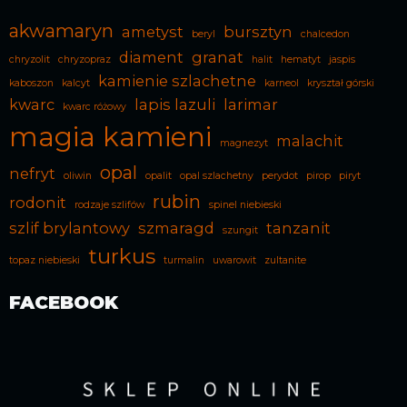
akwamaryn
ametyst
bursztyn
beryl
chalcedon
diament
granat
chryzolit
chryzopraz
halit
hematyt
jaspis
kamienie szlachetne
kaboszon
kalcyt
karneol
kryształ górski
kwarc
lapis lazuli
larimar
kwarc różowy
magia kamieni
malachit
magnezyt
opal
nefryt
oliwin
opalit
opal szlachetny
perydot
pirop
piryt
rubin
rodonit
rodzaje szlifów
spinel niebieski
szlif brylantowy
szmaragd
tanzanit
szungit
turkus
topaz niebieski
turmalin
uwarowit
zultanite
FACEBOOK