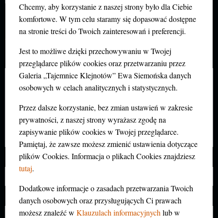
Chcemy, aby korzystanie z naszej strony było dla Ciebie
DODAJ KOMENTARZ
komfortowe. W tym celu staramy się dopasować dostępne
Twój adres e-mail nie zostanie opublikowany.
na stronie treści do Twoich zainteresowań i preferencji.
Wymagane pola są oznaczone
*
Jest to możliwe dzięki przechowywaniu w Twojej
Komentarz
*
przeglądarce plików cookies oraz przetwarzaniu przez
Galeria „Tajemnice Klejnotów” Ewa Siemońska danych
osobowych w celach analitycznych i statystycznych.
Przez dalsze korzystanie, bez zmian ustawień w zakresie
prywatności, z naszej strony wyrażasz zgodę na
zapisywanie plików cookies w Twojej przeglądarce.
Pamiętaj, że zawsze możesz zmienić ustawienia dotyczące
plików Cookies. Informacja o plikach Cookies znajdziesz
Nazwa
*
tutaj
.
Dodatkowe informacje o zasadach przetwarzania Twoich
danych osobowych oraz przysługujących Ci prawach
E-mail
*
możesz znaleźć w
Klauzulach informacyjnych
lub w