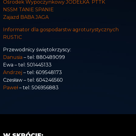
Ośrodek Wypoczynkowy JODEŁKA PTTK
NSSM TANIE SPANIE
Zajazd BABA JAGA
Informator dla gospodarstw agroturystycznych
RUSTIC
Przewodnicy świętokrzyscy:
Danusia
– tel: 880489099
Ewa – tel: 501445133
Andrzej
– tel: 609548173
Czesław – tel: 604246560
Paweł
– tel: 506956883
W SKRÓCIE: