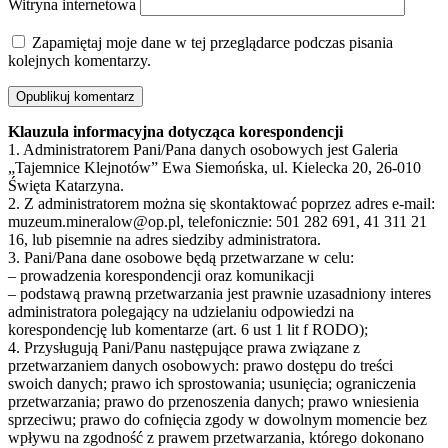
Witryna internetowa
Zapamiętaj moje dane w tej przeglądarce podczas pisania
kolejnych komentarzy.
Klauzula informacyjna dotycząca korespondencji
1. Administratorem Pani/Pana danych osobowych jest Galeria
„Tajemnice Klejnotów” Ewa Siemońska, ul. Kielecka 20, 26-010
Święta Katarzyna.
2. Z administratorem można się skontaktować poprzez adres e-mail:
muzeum.mineralow@op.pl, telefonicznie: 501 282 691, 41 311 21
16, lub pisemnie na adres siedziby administratora.
3. Pani/Pana dane osobowe będą przetwarzane w celu:
– prowadzenia korespondencji oraz komunikacji
– podstawą prawną przetwarzania jest prawnie uzasadniony interes
administratora polegający na udzielaniu odpowiedzi na
korespondencję lub komentarze (art. 6 ust 1 lit f RODO);
4. Przysługują Pani/Panu następujące prawa związane z
przetwarzaniem danych osobowych: prawo dostępu do treści
swoich danych; prawo ich sprostowania; usunięcia; ograniczenia
przetwarzania; prawo do przenoszenia danych; prawo wniesienia
sprzeciwu; prawo do cofnięcia zgody w dowolnym momencie bez
wpływu na zgodność z prawem przetwarzania, którego dokonano