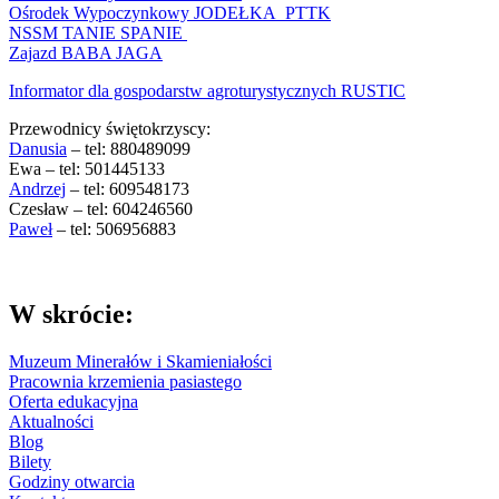
Ośrodek Wypoczynkowy JODEŁKA PTTK
NSSM TANIE SPANIE
Zajazd BABA JAGA
Informator dla gospodarstw agroturystycznych RUSTIC
Przewodnicy świętokrzyscy:
Danusia
– tel: 880489099
Ewa – tel: 501445133
Andrzej
– tel: 609548173
Czesław – tel: 604246560
Paweł
– tel: 506956883
W skrócie:
Muzeum Minerałów i Skamieniałości
Pracownia krzemienia pasiastego
Oferta edukacyjna
Aktualności
Blog
Bilety
Godziny otwarcia