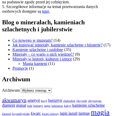
na podstawie zgody przed jej cofnięciem.
5. Szczegółowe informacje na temat przetwarzania danych
osobowych dostępne są
tutaj.
Blog o minerałach, kamieniach
szlachetnych i jubilerstwie
Co nowego w muzeum?
(14)
Jak kupować minerały, kamienie szlachetne i biżuterię?
(17)
Kamienie szlachetne i ozdobne
(35)
Minerały – co warto o nich wiedzieć?
(9)
Minerały w historii, kulturze i sztuce
(29)
Magia kamieni
(11)
Promocje
(1)
Archiwum
Archiwum
akwamaryn
ametyst
bursztyn
beryl
chalcedon
chryzolit
chryzopraz
diament
granat
kamienie szlachetne
halit
hematyt
jaspis
kaboszon
kalcyt
magia
kwarc
lapis lazuli
larimar
karneol
kryształ górski
kwarc różowy