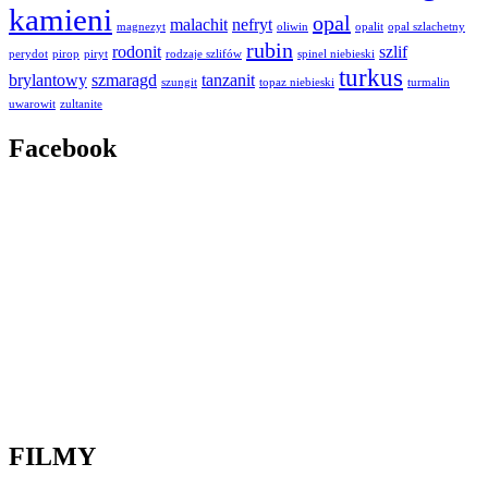
kamieni
opal
malachit
nefryt
magnezyt
oliwin
opalit
opal szlachetny
rubin
rodonit
szlif
perydot
pirop
piryt
rodzaje szlifów
spinel niebieski
turkus
brylantowy
szmaragd
tanzanit
szungit
topaz niebieski
turmalin
uwarowit
zultanite
Facebook
FILMY