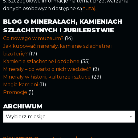
5. Szczegółowe informacje na temat przetwarzania
danych osobowych dostępne są
tutaj.
BLOG O MINERAŁACH, KAMIENIACH
SZLACHETNYCH I JUBILERSTWIE
Co nowego w muzeum?
(14)
Jak kupować minerały, kamienie szlachetne i
biżuterię?
(17)
Kamienie szlachetne i ozdobne
(35)
Minerały – co warto o nich wiedzieć?
(9)
Minerały w historii, kulturze i sztuce
(29)
Magia kamieni
(11)
Promocje
(1)
ARCHIWUM
Archiwum