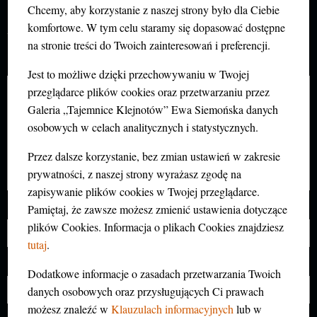
DODAJ KOMENTARZ
Chcemy, aby korzystanie z naszej strony było dla Ciebie
Twój adres e-mail nie zostanie opublikowany.
komfortowe. W tym celu staramy się dopasować dostępne
Wymagane pola są oznaczone
*
na stronie treści do Twoich zainteresowań i preferencji.
Komentarz
*
Jest to możliwe dzięki przechowywaniu w Twojej
przeglądarce plików cookies oraz przetwarzaniu przez
Galeria „Tajemnice Klejnotów” Ewa Siemońska danych
osobowych w celach analitycznych i statystycznych.
Przez dalsze korzystanie, bez zmian ustawień w zakresie
prywatności, z naszej strony wyrażasz zgodę na
zapisywanie plików cookies w Twojej przeglądarce.
Pamiętaj, że zawsze możesz zmienić ustawienia dotyczące
Nazwa
*
plików Cookies. Informacja o plikach Cookies znajdziesz
tutaj
.
E-mail
*
Dodatkowe informacje o zasadach przetwarzania Twoich
danych osobowych oraz przysługujących Ci prawach
możesz znaleźć w
Klauzulach informacyjnych
lub w