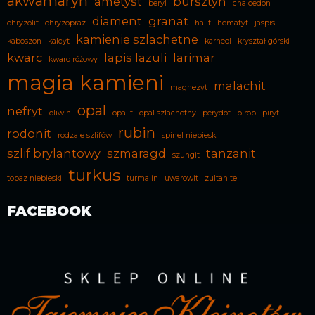
akwamaryn
ametyst
bursztyn
beryl
chalcedon
diament
granat
chryzolit
chryzopraz
halit
hematyt
jaspis
kamienie szlachetne
kaboszon
kalcyt
karneol
kryształ górski
kwarc
lapis lazuli
larimar
kwarc różowy
magia kamieni
malachit
magnezyt
opal
nefryt
oliwin
opalit
opal szlachetny
perydot
pirop
piryt
rubin
rodonit
rodzaje szlifów
spinel niebieski
szlif brylantowy
szmaragd
tanzanit
szungit
turkus
topaz niebieski
turmalin
uwarowit
zultanite
FACEBOOK