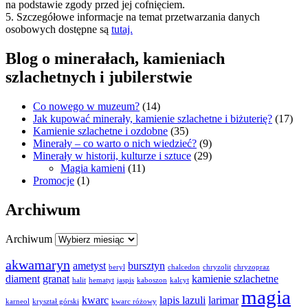
na podstawie zgody przed jej cofnięciem.
5. Szczegółowe informacje na temat przetwarzania danych
osobowych dostępne są
tutaj.
Blog o minerałach, kamieniach
szlachetnych i jubilerstwie
Co nowego w muzeum?
(14)
Jak kupować minerały, kamienie szlachetne i biżuterię?
(17)
Kamienie szlachetne i ozdobne
(35)
Minerały – co warto o nich wiedzieć?
(9)
Minerały w historii, kulturze i sztuce
(29)
Magia kamieni
(11)
Promocje
(1)
Archiwum
Archiwum
akwamaryn
ametyst
bursztyn
beryl
chalcedon
chryzolit
chryzopraz
diament
granat
kamienie szlachetne
halit
hematyt
jaspis
kaboszon
kalcyt
magia
kwarc
lapis lazuli
larimar
karneol
kryształ górski
kwarc różowy