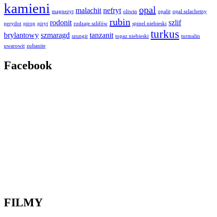
kamieni
opal
malachit
nefryt
magnezyt
oliwin
opalit
opal szlachetny
rubin
rodonit
szlif
perydot
pirop
piryt
rodzaje szlifów
spinel niebieski
turkus
brylantowy
szmaragd
tanzanit
szungit
topaz niebieski
turmalin
uwarowit
zultanite
Facebook
FILMY