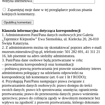
Witryna internetowa
Zapamiętaj moje dane w tej przeglądarce podczas pisania
kolejnych komentarzy.
Klauzula informacyjna dotycząca korespondencji
1. Administratorem Pani/Pana danych osobowych jest Galeria
„Tajemnice Klejnotów” Ewa Siemońska, ul. Kielecka 20, 26-010
Święta Katarzyna.
2. Z administratorem można się skontaktować poprzez adres e-mail:
muzeum.mineralow@op.pl, telefonicznie: 501 282 691, 41 311 21
16, lub pisemnie na adres siedziby administratora.
3. Pani/Pana dane osobowe będą przetwarzane w celu:
– prowadzenia korespondencji oraz komunikacji
– podstawą prawną przetwarzania jest prawnie uzasadniony interes
administratora polegający na udzielaniu odpowiedzi na
korespondencję lub komentarze (art. 6 ust 1 lit f RODO);
4. Przysługują Pani/Panu następujące prawa związane z
przetwarzaniem danych osobowych: prawo dostępu do treści
swoich danych; prawo ich sprostowania; usunięcia; ograniczenia
przetwarzania; prawo do przenoszenia danych; prawo wniesienia
sprzeciwu; prawo do cofnięcia zgody w dowolnym momencie bez
wpływu na zgodność z prawem przetwarzania, którego dokonano