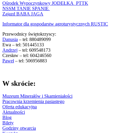
Ośrodek Wypoczynkowy JODEŁKA PTTK
NSSM TANIE SPANIE
Zajazd BABA JAGA
Informator dla gospodarstw agroturystycznych RUSTIC
Przewodnicy świętokrzyscy:
Danusia
– tel: 880489099
Ewa – tel: 501445133
Andrzej
– tel: 609548173
Czesław – tel: 604246560
Paweł
– tel: 506956883
W skrócie:
Muzeum Minerałów i Skamieniałości
Pracownia krzemienia pasiastego
Oferta edukacyjna
Aktualności
Blog
Bilety
Godziny otwarcia