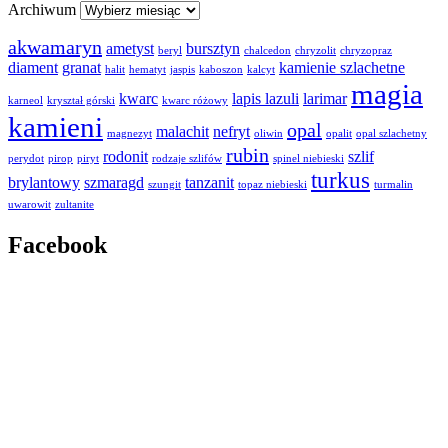
Archiwum
akwamaryn
ametyst
bursztyn
beryl
chalcedon
chryzolit
chryzopraz
diament
granat
kamienie szlachetne
halit
hematyt
jaspis
kaboszon
kalcyt
magia
kwarc
lapis lazuli
larimar
karneol
kryształ górski
kwarc różowy
kamieni
opal
malachit
nefryt
magnezyt
oliwin
opalit
opal szlachetny
rubin
rodonit
szlif
perydot
pirop
piryt
rodzaje szlifów
spinel niebieski
turkus
brylantowy
szmaragd
tanzanit
szungit
topaz niebieski
turmalin
uwarowit
zultanite
Facebook