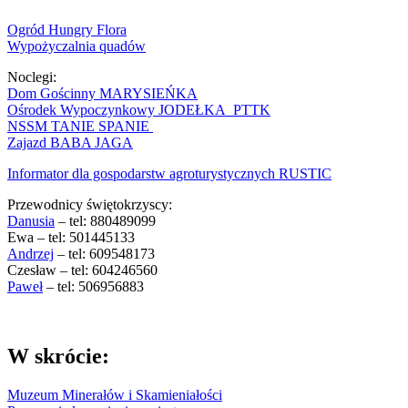
Ogród Hungry Flora
Wypożyczalnia quadów
Noclegi:
Dom Gościnny MARYSIEŃKA
Ośrodek Wypoczynkowy JODEŁKA PTTK
NSSM TANIE SPANIE
Zajazd BABA JAGA
Informator dla gospodarstw agroturystycznych RUSTIC
Przewodnicy świętokrzyscy:
Danusia
– tel: 880489099
Ewa – tel: 501445133
Andrzej
– tel: 609548173
Czesław – tel: 604246560
Paweł
– tel: 506956883
W skrócie:
Muzeum Minerałów i Skamieniałości