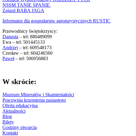
NSSM TANIE SPANIE
Zajazd BABA JAGA
Informator dla gospodarstw agroturystycznych RUSTIC
Przewodnicy świętokrzyscy:
Danusia
– tel: 880489099
Ewa – tel: 501445133
Andrzej
– tel: 609548173
Czesław – tel: 604246560
Paweł
– tel: 506956883
W skrócie:
Muzeum Minerałów i Skamieniałości
Pracownia krzemienia pasiastego
Oferta edukacyjna
Aktualności
Blog
Bilety
Godziny otwarcia
Kontakt