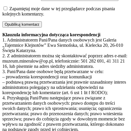
Zapamiętaj moje dane w tej przeglądarce podczas pisania
kolejnych komentarzy.
Klauzula informacyjna dotycząca korespondencji
1. Administratorem Pani/Pana danych osobowych jest Galeria
„Tajemnice Klejnotów” Ewa Siemońska, ul. Kielecka 20, 26-010
Święta Katarzyna.
2. Z administratorem można się skontaktować poprzez adres e-mail:
muzeum.mineralow@op.pl, telefonicznie: 501 282 691, 41 311 21
16, lub pisemnie na adres siedziby administratora.
3. Pani/Pana dane osobowe będą przetwarzane w celu:
– prowadzenia korespondencji oraz komunikacji
– podstawą prawną przetwarzania jest prawnie uzasadniony interes
administratora polegający na udzielaniu odpowiedzi na
korespondencję lub komentarze (art. 6 ust 1 lit f RODO);
4. Przysługują Pani/Panu następujące prawa związane z
przetwarzaniem danych osobowych: prawo dostępu do treści
swoich danych; prawo ich sprostowania; usunięcia; ograniczenia
przetwarzania; prawo do przenoszenia danych; prawo wniesienia
sprzeciwu; prawo do cofnięcia zgody w dowolnym momencie bez
wpływu na zgodność z prawem przetwarzania, którego dokonano
na podstawie zgody przed jej cofnięciem.