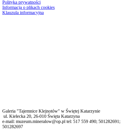
Polityka prywatności
Informacja o plikach cookies
Klauzula informacyjna
Galeria "Tajemnice Klejnotów" w Świętej Katarzynie
ul. Kielecka 20, 26-010 Święta Katarzyna
e-mail: muzeum.mineralow@op.pl tel: 517 559 490; 501282691;
501282697