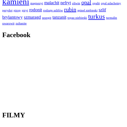
kamieni
opal
malachit
nefryt
magnezyt
oliwin
opalit
opal szlachetny
rubin
rodonit
szlif
perydot
pirop
piryt
rodzaje szlifów
spinel niebieski
turkus
brylantowy
szmaragd
tanzanit
szungit
topaz niebieski
turmalin
uwarowit
zultanite
Facebook
FILMY