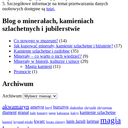
5. Szczegółowe informacje na temat przetwarzania danych
osobowych dostępne są
tutaj.
Blog o minerałach, kamieniach
szlachetnych i jubilerstwie
Co nowego w muzeum?
(14)
Jak kupować minerały, kamienie szlachetne i biżuterię?
(17)
Kamienie szlachetne i ozdobne
(35)
Minerały – co warto o nich wiedzieć?
(9)
Minerały w historii, kulturze i sztuce
(29)
Magia kamieni
(11)
Promocje
(1)
Archiwum
Archiwum
akwamaryn
ametyst
bursztyn
beryl
chalcedon
chryzolit
chryzopraz
diament
granat
kamienie szlachetne
halit
hematyt
jaspis
kaboszon
kalcyt
magia
kwarc
lapis lazuli
larimar
karneol
kryształ górski
kwarc różowy