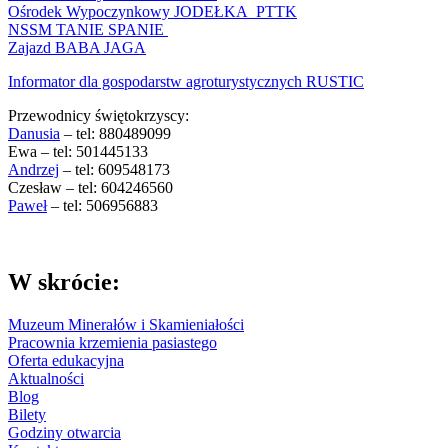
Ośrodek Wypoczynkowy JODEŁKA PTTK
NSSM TANIE SPANIE
Zajazd BABA JAGA
Informator dla gospodarstw agroturystycznych RUSTIC
Przewodnicy świętokrzyscy:
Danusia
– tel: 880489099
Ewa – tel: 501445133
Andrzej
– tel: 609548173
Czesław – tel: 604246560
Paweł
– tel: 506956883
W skrócie:
Muzeum Minerałów i Skamieniałości
Pracownia krzemienia pasiastego
Oferta edukacyjna
Aktualności
Blog
Bilety
Godziny otwarcia