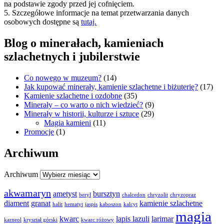
na podstawie zgody przed jej cofnięciem.
5. Szczegółowe informacje na temat przetwarzania danych
osobowych dostępne są
tutaj.
Blog o minerałach, kamieniach
szlachetnych i jubilerstwie
Co nowego w muzeum?
(14)
Jak kupować minerały, kamienie szlachetne i biżuterię?
(17)
Kamienie szlachetne i ozdobne
(35)
Minerały – co warto o nich wiedzieć?
(9)
Minerały w historii, kulturze i sztuce
(29)
Magia kamieni
(11)
Promocje
(1)
Archiwum
Archiwum
akwamaryn
ametyst
bursztyn
beryl
chalcedon
chryzolit
chryzopraz
diament
granat
kamienie szlachetne
halit
hematyt
jaspis
kaboszon
kalcyt
magia
kwarc
lapis lazuli
larimar
karneol
kryształ górski
kwarc różowy