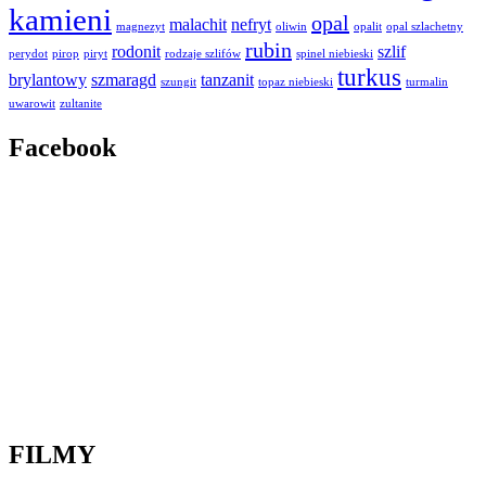
kamieni
opal
malachit
nefryt
magnezyt
oliwin
opalit
opal szlachetny
rubin
rodonit
szlif
perydot
pirop
piryt
rodzaje szlifów
spinel niebieski
turkus
brylantowy
szmaragd
tanzanit
szungit
topaz niebieski
turmalin
uwarowit
zultanite
Facebook
FILMY