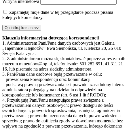
Witryna internetowa
Zapamiętaj moje dane w tej przeglądarce podczas pisania
kolejnych komentarzy.
Klauzula informacyjna dotycząca korespondencji
1. Administratorem Pani/Pana danych osobowych jest Galeria
„Tajemnice Klejnotów” Ewa Siemońska, ul. Kielecka 20, 26-010
Święta Katarzyna.
2. Z administratorem można się skontaktować poprzez adres e-mail:
muzeum.mineralow@op.pl, telefonicznie: 501 282 691, 41 311 21
16, lub pisemnie na adres siedziby administratora.
3. Pani/Pana dane osobowe będą przetwarzane w celu:
– prowadzenia korespondencji oraz komunikacji
– podstawą prawną przetwarzania jest prawnie uzasadniony interes
administratora polegający na udzielaniu odpowiedzi na
korespondencję lub komentarze (art. 6 ust 1 lit f RODO);
4. Przysługują Pani/Panu następujące prawa związane z
przetwarzaniem danych osobowych: prawo dostępu do treści
swoich danych; prawo ich sprostowania; usunięcia; ograniczenia
przetwarzania; prawo do przenoszenia danych; prawo wniesienia
sprzeciwu; prawo do cofnięcia zgody w dowolnym momencie bez
wpływu na zgodność z prawem przetwarzania, którego dokonano