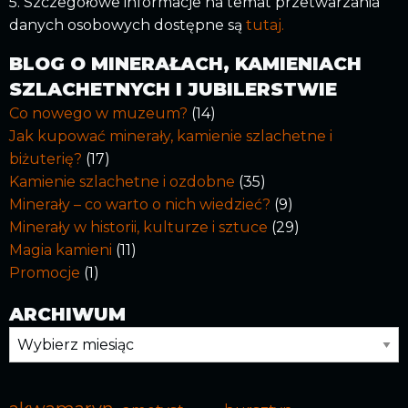
5. Szczegółowe informacje na temat przetwarzania
danych osobowych dostępne są
tutaj.
BLOG O MINERAŁACH, KAMIENIACH
SZLACHETNYCH I JUBILERSTWIE
Co nowego w muzeum?
(14)
Jak kupować minerały, kamienie szlachetne i
biżuterię?
(17)
Kamienie szlachetne i ozdobne
(35)
Minerały – co warto o nich wiedzieć?
(9)
Minerały w historii, kulturze i sztuce
(29)
Magia kamieni
(11)
Promocje
(1)
ARCHIWUM
Archiwum