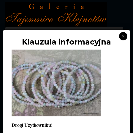
MENU
×
Klauzula informacyjna
DSC_1377
Drogi Użytkowniku!