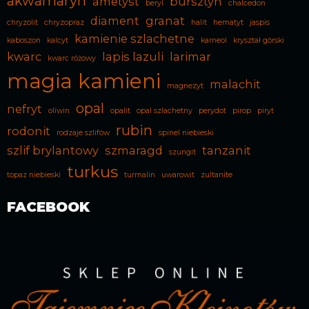
akwamaryn
ametyst
bursztyn
beryl
chalcedon
diament
granat
chryzolit
chryzopraz
halit
hematyt
jaspis
kamienie szlachetne
kaboszon
kalcyt
karneol
kryształ górski
kwarc
lapis lazuli
larimar
kwarc różowy
magia kamieni
malachit
magnezyt
opal
nefryt
oliwin
opalit
opal szlachetny
perydot
pirop
piryt
rubin
rodonit
rodzaje szlifów
spinel niebieski
szlif brylantowy
szmaragd
tanzanit
szungit
turkus
topaz niebieski
turmalin
uwarowit
zultanite
FACEBOOK