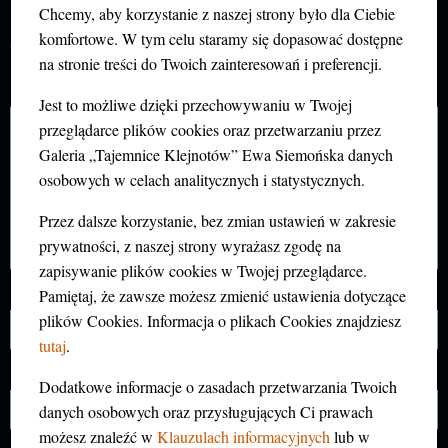
DODAJ KOMENTARZ
Chcemy, aby korzystanie z naszej strony było dla Ciebie
Twój adres e-mail nie zostanie opublikowany.
komfortowe. W tym celu staramy się dopasować dostępne
Wymagane pola są oznaczone
*
na stronie treści do Twoich zainteresowań i preferencji.
Komentarz
*
Jest to możliwe dzięki przechowywaniu w Twojej
przeglądarce plików cookies oraz przetwarzaniu przez
Galeria „Tajemnice Klejnotów” Ewa Siemońska danych
osobowych w celach analitycznych i statystycznych.
Przez dalsze korzystanie, bez zmian ustawień w zakresie
prywatności, z naszej strony wyrażasz zgodę na
zapisywanie plików cookies w Twojej przeglądarce.
Pamiętaj, że zawsze możesz zmienić ustawienia dotyczące
Nazwa
*
plików Cookies. Informacja o plikach Cookies znajdziesz
tutaj
.
E-mail
*
Dodatkowe informacje o zasadach przetwarzania Twoich
danych osobowych oraz przysługujących Ci prawach
możesz znaleźć w
Klauzulach informacyjnych
lub w