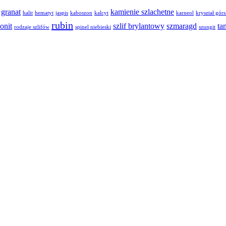
granat
kamienie szlachetne
halit
hematyt
jaspis
kaboszon
kalcyt
karneol
kryształ górs
rubin
onit
szlif brylantowy
szmaragd
ta
rodzaje szlifów
spinel niebieski
szungit