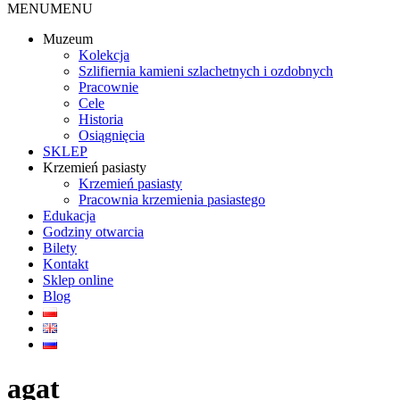
MENU
MENU
Muzeum
Kolekcja
Szlifiernia kamieni szlachetnych i ozdobnych
Pracownie
Cele
Historia
Osiągnięcia
SKLEP
Krzemień pasiasty
Krzemień pasiasty
Pracownia krzemienia pasiastego
Edukacja
Godziny otwarcia
Bilety
Kontakt
Sklep online
Blog
agat