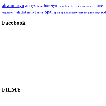
akwamaryn
ametyst
bursztyn
diament
beryl
chalcedon
chryzolit
chryzopraz
opal
malachit
nefryt
rod
magnezyt
oliwin
opalit
opal szlachetny
perydot
pirop
piryt
Facebook
FILMY