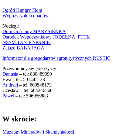
Ogród Hungry Flora
Wypożyczalnia quadów
Noclegi:
Dom Gościnny MARYSIEŃKA
Ośrodek Wypoczynkowy JODEŁKA PTTK
NSSM TANIE SPANIE
Zajazd BABA JAGA
Informator dla gospodarstw agroturystycznych RUSTIC
Przewodnicy świętokrzyscy:
Danusia
– tel: 880489099
Ewa – tel: 501445133
Andrzej
– tel: 609548173
Czesław – tel: 604246560
Paweł
– tel: 506956883
W skrócie:
Muzeum Minerałów i Skamieniałości