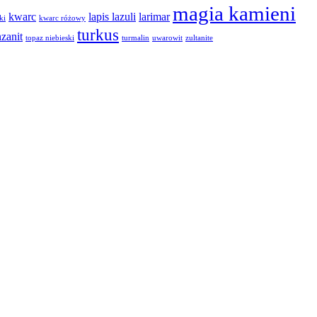
magia kamieni
kwarc
lapis lazuli
larimar
ki
kwarc różowy
turkus
nzanit
topaz niebieski
turmalin
uwarowit
zultanite