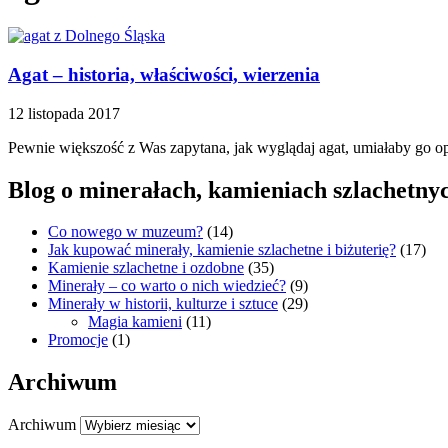
Agat – historia, właściwości, wierzenia
12 listopada 2017
Pewnie większość z Was zapytana, jak wyglądaj agat, umiałaby go op
Blog o minerałach, kamieniach szlachetnych
Co nowego w muzeum?
(14)
Jak kupować minerały, kamienie szlachetne i biżuterię?
(17)
Kamienie szlachetne i ozdobne
(35)
Minerały – co warto o nich wiedzieć?
(9)
Minerały w historii, kulturze i sztuce
(29)
Magia kamieni
(11)
Promocje
(1)
Archiwum
Archiwum