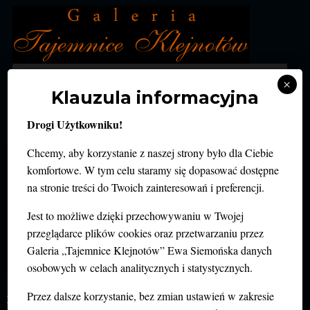
MENU
×
Klauzula informacyjna
SKALA MOHSA
Drogi Użytkowniku!
Chcemy, aby korzystanie z naszej strony było dla Ciebie
komfortowe. W tym celu staramy się dopasować dostępne
na stronie treści do Twoich zainteresowań i preferencji.
Jest to możliwe dzięki przechowywaniu w Twojej
przeglądarce plików cookies oraz przetwarzaniu przez
Galeria „Tajemnice Klejnotów” Ewa Siemońska danych
osobowych w celach analitycznych i statystycznych.
TWARDOŚĆ MINERAŁU
Przez dalsze korzystanie, bez zmian ustawień w zakresie
30 listopada 2019