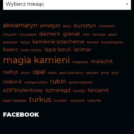
Archiwum
akwamaryn
ametyst
bursztyn
beryl
chalcedon
diament
granat
chryzolit
chryzopraz
halit
hematyt
jaspis
kamienie szlachetne
kaboszon
kalcyt
karneol
kryształ górski
kwarc
lapis lazuli
larimar
kwarc różowy
magia kamieni
malachit
magnezyt
opal
nefryt
oliwin
opalit
opal szlachetny
perydot
pirop
piryt
rubin
rodonit
rodzaje szlifów
spinel niebieski
szlif brylantowy
szmaragd
tanzanit
szungit
turkus
topaz niebieski
turmalin
uwarowit
zultanite
FACEBOOK