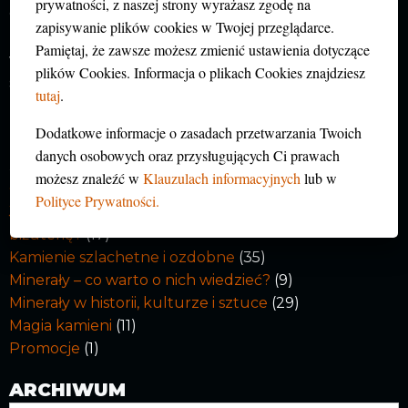
prywatności, z naszej strony wyrażasz zgodę na
Czy wysoka twardość minerału czyni go
zapisywanie plików cookies w Twojej przeglądarce.
niezniszczalnym? Wielu z was uważa, że skoro
Pamiętaj, że zawsze możesz zmienić ustawienia dotyczące
większość minerałów stosowanych w jubilerstwie ma
plików Cookies. Informacja o plikach Cookies znajdziesz
stosunkowo wysoką twardość to
… Czytaj dalej »
tutaj
.
Dodatkowe informacje o zasadach przetwarzania Twoich
BLOG O MINERAŁACH, KAMIENIACH
danych osobowych oraz przysługujących Ci prawach
SZLACHETNYCH I JUBILERSTWIE
możesz znaleźć w
Klauzulach informacyjnych
lub w
Co nowego w muzeum?
(14)
Polityce Prywatności.
Jak kupować minerały, kamienie szlachetne i
biżuterię?
(17)
Kamienie szlachetne i ozdobne
(35)
Minerały – co warto o nich wiedzieć?
(9)
Minerały w historii, kulturze i sztuce
(29)
Magia kamieni
(11)
Promocje
(1)
ARCHIWUM