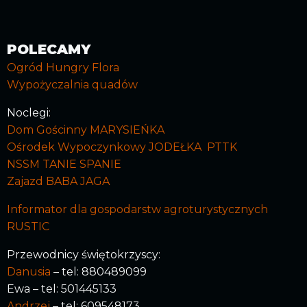
POLECAMY
Ogród Hungry Flora
Wypożyczalnia quadów
Noclegi:
Dom Gościnny MARYSIEŃKA
Ośrodek Wypoczynkowy JODEŁKA PTTK
NSSM TANIE SPANIE
Zajazd BABA JAGA
Informator dla gospodarstw agroturystycznych
RUSTIC
Przewodnicy świętokrzyscy:
Danusia
– tel: 880489099
Ewa – tel: 501445133
Andrzej
– tel: 609548173