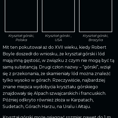
Kryształ górski,
Kryształ górski ,
Kryształ górski,
Polska
USA
Brazylia
Mit ten pokutował aż do XVII wieku, kiedy Robert
Boyle doszedł do wniosku, że kryształ górski i lód
mają inną gęstość, w związku z czym nie mogą być tą
samą substancją. Drugi człon nazwy – “górski”, wziął
się z przekonania, że skamieniały lód można znaleźć
tylko wysoko w górach. Rzeczywiście, najbardziej
znane miejsca wydobycia kryształu górskiego
znajdowały się Alpach szwajcarskich i francuskich.
Później odkryto również złoża w Karpatach,
Sudetach, Górach Harzu, na Uralu i Ałtaju.
Kryształ górski może osiągnąć rozmiar nawet do 1 m