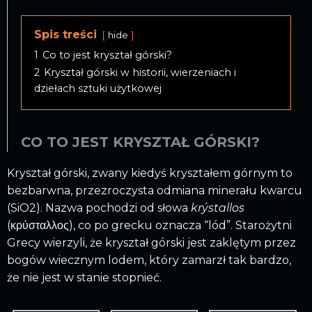
Spis treści
hide
1
Co to jest kryształ górski?
2
Kryształ górski w historii, wierzeniach i
dziełach sztuki użytkowej
CO TO JEST KRYSZTAŁ GÓRSKI?
Kryształ górski, zwany kiedyś kryształem górnym to
bezbarwna, przezroczysta odmiana minerału kwarcu
(SiO2).
Nazwa pochodzi od słowa
krýstallos
(κρύσταλλος), co po grecku oznacza “lód”. Starożytni
Grecy wierzyli, że kryształ górski jest zaklętym przez
bogów wiecznym lodem, który zamarzł tak bardzo,
że nie jest w stanie stopnieć.