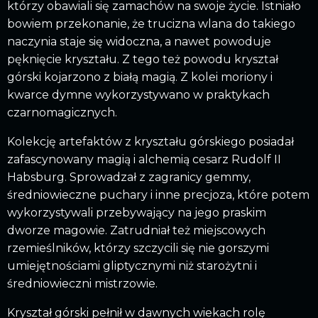
którzy obawiali się zamachów na swoje życie. Istniało
bowiem przekonanie, że trucizna wlana do takiego
naczynia staje się widoczna, a nawet powoduje
pęknięcie kryształu. Z tego też powodu kryształ
górski kojarzono z białą magią. Z kolei moriony i
kwarce dymne wykorzystywano w praktykach
czarnomagicznych.
Kolekcję artefaktów z kryształu górskiego posiadał
zafascynowany magią i alchemią cesarz Rudolf II
Habsburg. Sprowadzał z zagranicy gemmy,
średniowieczne puchary i inne precjoza, które potem
wykorzystywali przebywający na jego praskim
dworze magowie. Zatrudniał też miejscowych
rzemieślników, którzy szczycili się nie gorszymi
umiejętnościami gliptycznymi niż starożytni i
średniowieczni mistrzowie.
Kryształ górski pełnił w dawnych wiekach rolę