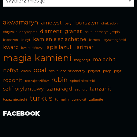
akwamaryn
ametyst
bursztyn
beryl
chalcedon
diament
granat
chryzolit
chryzopraz
halit
hematyt
jaspis
kamienie szlachetne
kaboszon
kalcyt
karneol
kryształ górski
kwarc
lapis lazuli
larimar
kwarc różowy
magia kamieni
malachit
magnezyt
opal
nefryt
oliwin
opalit
opal szlachetny
perydot
pirop
piryt
rubin
rodonit
rodzaje szlifów
spinel niebieski
szlif brylantowy
szmaragd
tanzanit
szungit
turkus
topaz niebieski
turmalin
uwarowit
zultanite
FACEBOOK