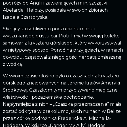
podróży do Anglii i zawierających m.in. szczątki
Abelarda i Heloizy, posiadała w swoich zbiorach
Izabela Czartoryska.
Słynący z osobliwego poczucia humoru i
wyszukanego gustu car Piotr I miał w swojej kolekcji
samowar z kryształu górskiego, który wykorzystywał
w nietypowy sposób. Ponoć na przyjęciach, w ramach
dowcipu, częstował z niego gości herbatą zmieszaną
z wódką.
W swoim czasie głośno było o czaszkach z kryształu
górskiego znajdowanych na terenie krajów Ameryki
Środkowej. Czaszkom tym przypisywano magiczne
właściwości i pozaziemskie pochodzenie.
Najsłynniejsza z nich – „Czaszka przeznaczenia” miała
zostać odkryta w prekolumbijskich ruinach w Belize
przez córkę podróżnika Fredericka A. Mitchella-
Hedgesa. W książce „Danger My Ally” Hedges