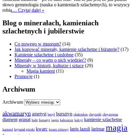
słowo gemmologia (nauka o kamieniach szlachetnych), to wszyscy
robią
… Czytaj dalej »
Blog o minerałach, kamieniach
szlachetnych i jubilerstwie
Co nowego w muzeum?
(14)
Jak kupować minerały, kamienie szlachetne i biżuterię?
(17)
Kamienie szlachetne i ozdobne
(35)
Minerały – co warto o nich wiedzieć?
(9)
Minerały w historii, kulturze i sztuce
(29)
Magia kamieni
(11)
Promocje
(1)
Archiwum
Archiwum
akwamaryn
ametyst
bursztyn
beryl
chalcedon
chryzolit
chryzopraz
diament
granat
kamienie szlachetne
halit
hematyt
jaspis
kaboszon
kalcyt
magia
kwarc
lapis lazuli
larimar
karneol
kryształ górski
kwarc różowy