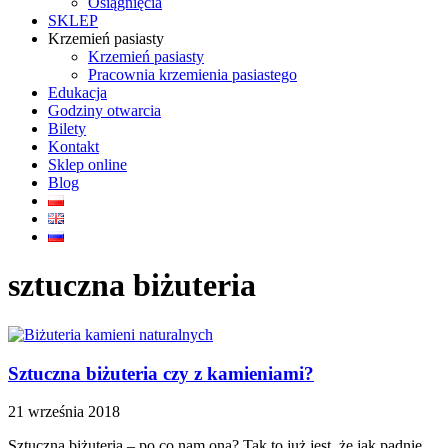
Osiągnięcia
SKLEP
Krzemień pasiasty
Krzemień pasiasty
Pracownia krzemienia pasiastego
Edukacja
Godziny otwarcia
Bilety
Kontakt
Sklep online
Blog
sztuczna biżuteria
Sztuczna biżuteria czy z kamieniami?
21 września 2018
Sztuczna biżuteria – po co nam ona? Tak to już jest, że jak padnie