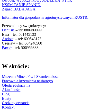
Ośrodek Wypoczynkowy JODEŁKA PTTK
NSSM TANIE SPANIE
Zajazd BABA JAGA
Informator dla gospodarstw agroturystycznych RUSTIC
Przewodnicy świętokrzyscy:
Danusia
– tel: 880489099
Ewa – tel: 501445133
Andrzej
– tel: 609548173
Czesław – tel: 604246560
Paweł
– tel: 506956883
W skrócie:
Muzeum Minerałów i Skamieniałości
Pracownia krzemienia pasiastego
Oferta edukacyjna
Aktualności
Blog
Bilety
Godziny otwarcia
Kontakt