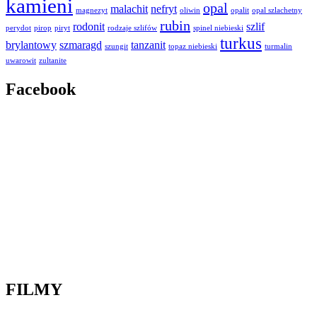
kamieni
opal
malachit
nefryt
magnezyt
oliwin
opalit
opal szlachetny
rubin
rodonit
szlif
perydot
pirop
piryt
rodzaje szlifów
spinel niebieski
turkus
brylantowy
szmaragd
tanzanit
szungit
topaz niebieski
turmalin
uwarowit
zultanite
Facebook
FILMY