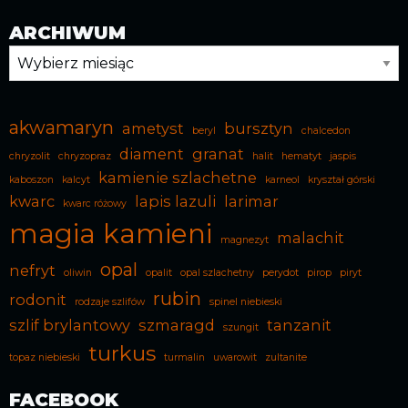
ARCHIWUM
Archiwum
akwamaryn
ametyst
bursztyn
beryl
chalcedon
diament
granat
chryzolit
chryzopraz
halit
hematyt
jaspis
kamienie szlachetne
kaboszon
kalcyt
karneol
kryształ górski
kwarc
lapis lazuli
larimar
kwarc różowy
magia kamieni
malachit
magnezyt
opal
nefryt
oliwin
opalit
opal szlachetny
perydot
pirop
piryt
rubin
rodonit
rodzaje szlifów
spinel niebieski
szlif brylantowy
szmaragd
tanzanit
szungit
turkus
topaz niebieski
turmalin
uwarowit
zultanite
FACEBOOK